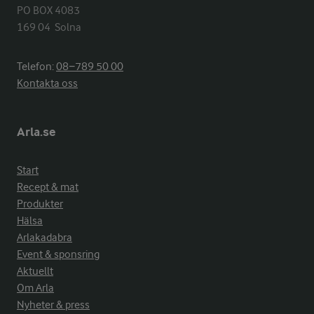
PO BOX 4083

169 04  Solna
Telefon:
08−789 50 00
Kontakta oss
Arla.se
Start
Recept & mat
Produkter
Hälsa
Arlakadabra
Event & sponsring
Aktuellt
Om Arla
Nyheter & press