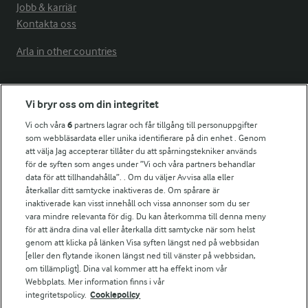
Jobb & karriär
Kontakta oss
Arla in other countries
Fler Arlasajter
Vi bryr oss om din integritet
Vi och våra
6
partners lagrar och får tillgång till personuppgifter
För ägare
som webbläsardata eller unika identifierare på din enhet . Genom
att välja Jag accepterar tillåter du att spårningstekniker används
Arlas kundportal
för de syften som anges under ”Vi och våra partners behandlar
Arla.com
data för att tillhandahålla”. . Om du väljer Avvisa alla eller
Falbygdens Ost
återkallar ditt samtycke inaktiveras de. Om spårare är
Arla webbshop
inaktiverade kan visst innehåll och vissa annonser som du ser
vara mindre relevanta för dig. Du kan återkomma till denna meny
Bildbank
för att ändra dina val eller återkalla ditt samtycke när som helst
genom att klicka på länken Visa syften längst ned på webbsidan
[eller den flytande ikonen längst ned till vänster på webbsidan,
om tillämpligt]. Dina val kommer att ha effekt inom vår
Följ oss
Webbplats. Mer information finns i vår
integritetspolicy.
Cookiepolicy