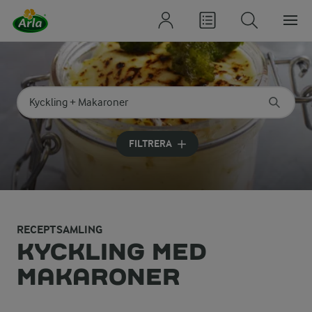
Sök på kategori eller ingrediens
Skriv in sökord för att få förslag
FILTRERA
RECEPTSAMLING
KYCKLING MED
MAKARONER