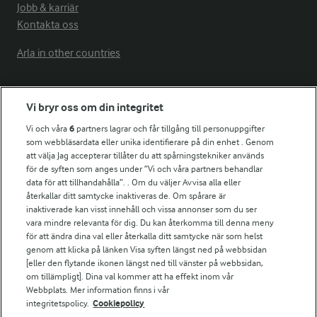
Jobb & karriär
Kontakta oss
Arla in other countries
Fler Arlasajter
Vi bryr oss om din integritet
Vi och våra
6
partners lagrar och får tillgång till personuppgifter
För ägare
som webbläsardata eller unika identifierare på din enhet . Genom
att välja Jag accepterar tillåter du att spårningstekniker används
Arlas kundportal
för de syften som anges under ”Vi och våra partners behandlar
Arla.com
data för att tillhandahålla”. . Om du väljer Avvisa alla eller
Falbygdens Ost
återkallar ditt samtycke inaktiveras de. Om spårare är
Arla webbshop
inaktiverade kan visst innehåll och vissa annonser som du ser
vara mindre relevanta för dig. Du kan återkomma till denna meny
Bildbank
för att ändra dina val eller återkalla ditt samtycke när som helst
genom att klicka på länken Visa syften längst ned på webbsidan
[eller den flytande ikonen längst ned till vänster på webbsidan,
om tillämpligt]. Dina val kommer att ha effekt inom vår
Följ oss
Webbplats. Mer information finns i vår
integritetspolicy.
Cookiepolicy