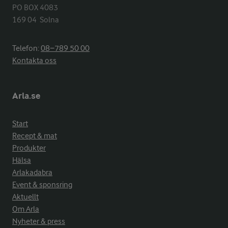
PO BOX 4083

169 04  Solna
Telefon:
08−789 50 00
Kontakta oss
Arla.se
Start
Recept & mat
Produkter
Hälsa
Arlakadabra
Event & sponsring
Aktuellt
Om Arla
Nyheter & press