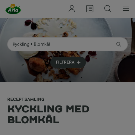
Sök på kategori eller ingrediens
Skriv in sökord för att få förslag
FILTRERA
RECEPTSAMLING
KYCKLING MED
BLOMKÅL