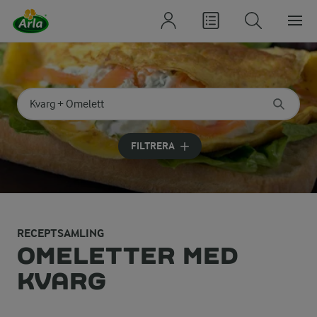
Sök på kategori eller ingrediens
Skriv in sökord för att få förslag
FILTRERA
RECEPTSAMLING
OMELETTER MED
KVARG