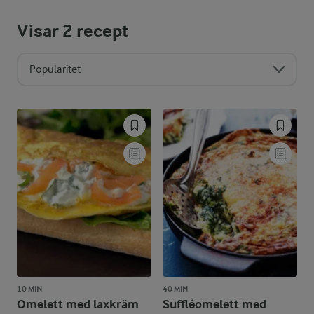
Visar
2
recept
Popularitet
10 MIN
40 MIN
Omelett med laxkräm
Suffléomelett med