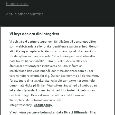
Kontakta oss
Arla in other countries
Fler Arlasajter
Vi bryr oss om din integritet
Vi och våra
6
partners lagrar och får tillgång till personuppgifter
För ägare
som webbläsardata eller unika identifierare på din enhet . Genom
att välja Jag accepterar tillåter du att spårningstekniker används
Arlas kundportal
för de syften som anges under ”Vi och våra partners behandlar
Arla.com
data för att tillhandahålla”. . Om du väljer Avvisa alla eller
Falbygdens Ost
återkallar ditt samtycke inaktiveras de. Om spårare är
Arla webbshop
inaktiverade kan visst innehåll och vissa annonser som du ser
vara mindre relevanta för dig. Du kan återkomma till denna meny
Bildbank
för att ändra dina val eller återkalla ditt samtycke när som helst
genom att klicka på länken Visa syften längst ned på webbsidan
[eller den flytande ikonen längst ned till vänster på webbsidan,
om tillämpligt]. Dina val kommer att ha effekt inom vår
Följ oss
Webbplats. Mer information finns i vår
integritetspolicy.
Cookiepolicy
Vi och våra partners behandlar data för att tillhandahålla: