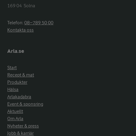
169 04  Solna
Telefon:
08−789 50 00
Kontakta oss
Arla.se
Start
Recept & mat
Produkter
Hälsa
Arlakadabra
Event & sponsring
Aktuellt
Om Arla
Nyheter & press
Jobb & karriär