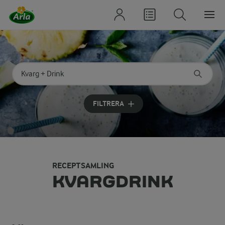
Sök på kategori eller ingrediens
Skriv in sökord för att få förslag
FILTRERA
RECEPTSAMLING
KVARGDRINK