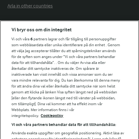
Arla in other countries
Fler Arlasajter
Vi bryr oss om din integritet
Vi och våra
6
partners lagrar och får tillgång till personuppgifter
För ägare
som webbläsardata eller unika identifierare på din enhet . Genom
att välja Jag accepterar tillåter du att spårningstekniker används
Arlas kundportal
för de syften som anges under ”Vi och våra partners behandlar
Arla.com
data för att tillhandahålla”. . Om du väljer Avvisa alla eller
Falbygdens Ost
återkallar ditt samtycke inaktiveras de. Om spårare är
Arla webbshop
inaktiverade kan visst innehåll och vissa annonser som du ser
vara mindre relevanta för dig. Du kan återkomma till denna meny
Bildbank
för att ändra dina val eller återkalla ditt samtycke när som helst
genom att klicka på länken Visa syften längst ned på webbsidan
[eller den flytande ikonen längst ned till vänster på webbsidan,
om tillämpligt]. Dina val kommer att ha effekt inom vår
Följ oss
Webbplats. Mer information finns i vår
integritetspolicy.
Cookiepolicy
Vi och våra partners behandlar data för att tillhandahålla:
Använda exakta uppgifter om geografisk positionering. Aktivt läsa av
enhetens egenskaper för identifieringsändamål. Lagra och/eller få