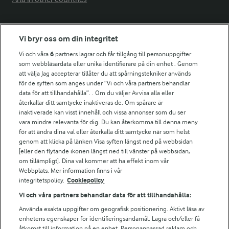
Fler Arlasajter
Vi bryr oss om din integritet
Vi och våra
6
partners lagrar och får tillgång till personuppgifter
För ägare
som webbläsardata eller unika identifierare på din enhet . Genom
att välja Jag accepterar tillåter du att spårningstekniker används
Arlas kundportal
för de syften som anges under ”Vi och våra partners behandlar
Arla.com
data för att tillhandahålla”. . Om du väljer Avvisa alla eller
Falbygdens Ost
återkallar ditt samtycke inaktiveras de. Om spårare är
Arla webbshop
inaktiverade kan visst innehåll och vissa annonser som du ser
vara mindre relevanta för dig. Du kan återkomma till denna meny
Bildbank
för att ändra dina val eller återkalla ditt samtycke när som helst
genom att klicka på länken Visa syften längst ned på webbsidan
[eller den flytande ikonen längst ned till vänster på webbsidan,
om tillämpligt]. Dina val kommer att ha effekt inom vår
Följ oss
Webbplats. Mer information finns i vår
integritetspolicy.
Cookiepolicy
Vi och våra partners behandlar data för att tillhandahålla:
Använda exakta uppgifter om geografisk positionering. Aktivt läsa av
enhetens egenskaper för identifieringsändamål. Lagra och/eller få
åtkomst till information på en enhet. Personanpassad reklam och