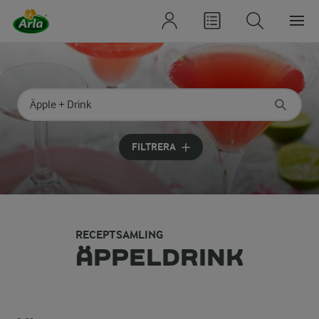
Sök på kategori eller ingrediens
Skriv in sökord för att få förslag
FILTRERA
RECEPTSAMLING
ÄPPELDRINK