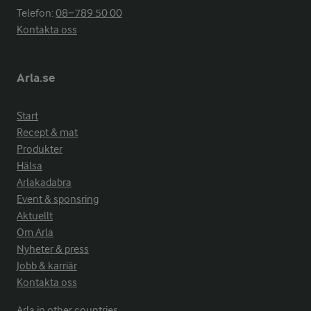
Telefon:
08−789 50 00
Kontakta oss
Arla.se
Start
Recept & mat
Produkter
Hälsa
Arlakadabra
Event & sponsring
Aktuellt
Om Arla
Nyheter & press
Jobb & karriär
Kontakta oss
Arla in other countries