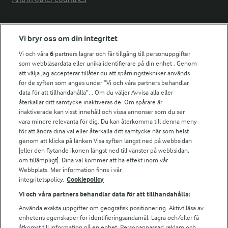
Fler Arlasajter
Vi bryr oss om din integritet
Vi och våra
6
partners lagrar och får tillgång till personuppgifter
För ägare
som webbläsardata eller unika identifierare på din enhet . Genom
att välja Jag accepterar tillåter du att spårningstekniker används
Arlas kundportal
för de syften som anges under ”Vi och våra partners behandlar
Arla.com
data för att tillhandahålla”. . Om du väljer Avvisa alla eller
Falbygdens Ost
återkallar ditt samtycke inaktiveras de. Om spårare är
Arla webbshop
inaktiverade kan visst innehåll och vissa annonser som du ser
vara mindre relevanta för dig. Du kan återkomma till denna meny
Bildbank
för att ändra dina val eller återkalla ditt samtycke när som helst
genom att klicka på länken Visa syften längst ned på webbsidan
[eller den flytande ikonen längst ned till vänster på webbsidan,
om tillämpligt]. Dina val kommer att ha effekt inom vår
Följ oss
Webbplats. Mer information finns i vår
integritetspolicy.
Cookiepolicy
Vi och våra partners behandlar data för att tillhandahålla:
Använda exakta uppgifter om geografisk positionering. Aktivt läsa av
enhetens egenskaper för identifieringsändamål. Lagra och/eller få
åtkomst till information på en enhet. Personanpassad reklam och