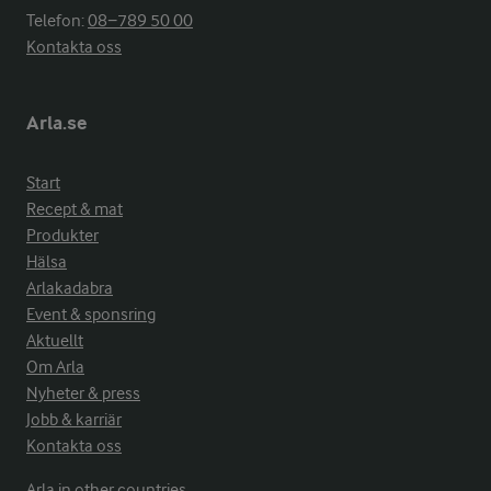
Telefon:
08−789 50 00
Kontakta oss
Arla.se
Start
Recept & mat
Produkter
Hälsa
Arlakadabra
Event & sponsring
Aktuellt
Om Arla
Nyheter & press
Jobb & karriär
Kontakta oss
Arla in other countries