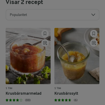
Visar
2
recept
Popularitet
1 TIM
1 TIM
Krusbärsmarmelad
Krusbärssylt
(88)
(6)