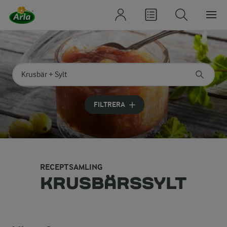
Sök på kategori eller ingrediens
Skriv in sökord för att få förslag
FILTRERA
RECEPTSAMLING
KRUSBÄRSSYLT