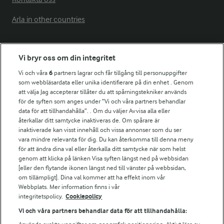
Arla in other countries
Fler Arlasajter
Vi bryr oss om din integritet
Vi och våra
6
partners lagrar och får tillgång till personuppgifter
För ägare
som webbläsardata eller unika identifierare på din enhet . Genom
att välja Jag accepterar tillåter du att spårningstekniker används
Arlas kundportal
för de syften som anges under ”Vi och våra partners behandlar
Arla.com
data för att tillhandahålla”. . Om du väljer Avvisa alla eller
Falbygdens Ost
återkallar ditt samtycke inaktiveras de. Om spårare är
Arla webbshop
inaktiverade kan visst innehåll och vissa annonser som du ser
vara mindre relevanta för dig. Du kan återkomma till denna meny
Bildbank
för att ändra dina val eller återkalla ditt samtycke när som helst
genom att klicka på länken Visa syften längst ned på webbsidan
[eller den flytande ikonen längst ned till vänster på webbsidan,
om tillämpligt]. Dina val kommer att ha effekt inom vår
Följ oss
Webbplats. Mer information finns i vår
integritetspolicy.
Cookiepolicy
Vi och våra partners behandlar data för att tillhandahålla: