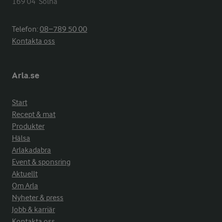
169 04  Solna
Telefon:
08−789 50 00
Kontakta oss
Arla.se
Start
Recept & mat
Produkter
Hälsa
Arlakadabra
Event & sponsring
Aktuellt
Om Arla
Nyheter & press
Jobb & karriär
Kontakta oss