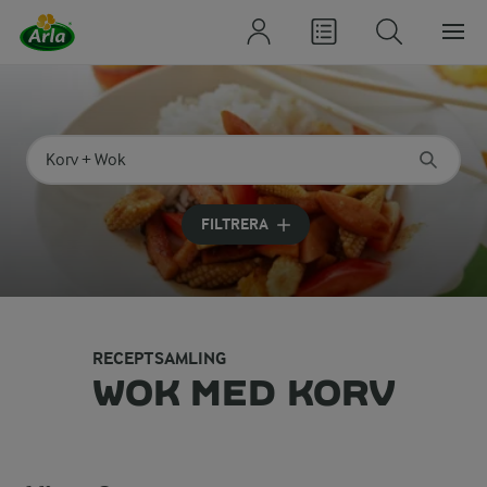
Sök på kategori eller ingrediens
Skriv in sökord för att få förslag
FILTRERA
RECEPTSAMLING
WOK MED KORV