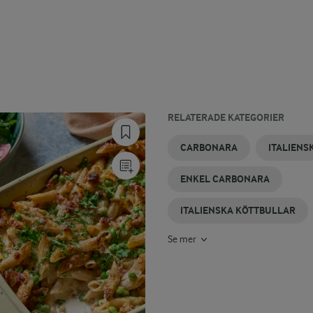
RELATERADE KATEGORIER
ITALIENSK
KRÄMIG
CARBONARA
ITALIENSK
ITALIENSK
ITALIENSK
CARBONARA
ITALIENS
KÖTTFÄRSSÅS
CARBONARA
MED
PIZZA
KÖTTFÄRS
MACKA
GRÄDDE
ENKEL CARBONARA
ITALIENSKA KÖTTBULLAR
Se mer