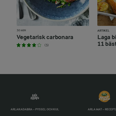
30 MIN
ARTIKEL
Vegetarisk carbonara
Laga bi
11 bäs
(3)
ARLAKADABRA – PYSSEL OCH KUL
ARLA MAT – RECEP