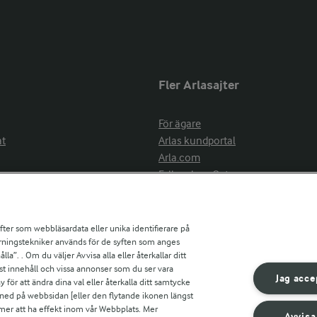
Fler Arlasajter
För ägare
at
Arlas kundportal
Arla.com
Falbygdens Ost
Arla webbshop
nsring
Bildbank
ifter som webbläsardata eller unika identifierare på
pårningstekniker används för de syften som anges
la”. . Om du väljer Avvisa alla eller återkallar ditt
ress
st innehåll och vissa annonser som du ser vara
är
Jag acce
ör att ändra dina val eller återkalla ditt samtycke
s
 ned på webbsidan [eller den flytande ikonen längst
mmer att ha effekt inom vår Webbplats. Mer
Avvisa