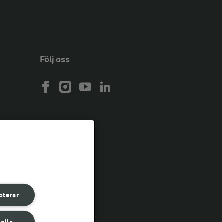
Följ oss
pterar
 alla