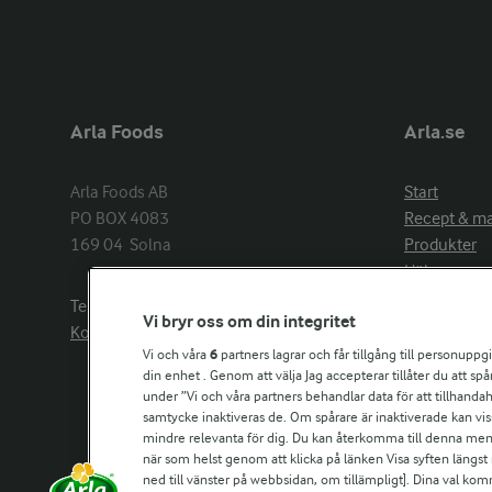
Arla Foods
Arla.se
Arla Foods AB

Start
PO BOX 4083

Recept & m
169 04  Solna
Produkter
Hälsa
Arlakadabra
Telefon:
08−789 50 00
Vi bryr oss om din integritet
Event & spo
Kontakta oss
Aktuellt
Vi och våra
6
partners lagrar och får tillgång till personuppg
din enhet . Genom att välja Jag accepterar tillåter du att s
Om Arla
under ”Vi och våra partners behandlar data för att tillhandahål
Nyheter & p
samtycke inaktiveras de. Om spårare är inaktiverade kan vis
Jobb & karri
mindre relevanta för dig. Du kan återkomma till denna meny f
Kontakta os
när som helst genom att klicka på länken Visa syften längst
ned till vänster på webbsidan, om tillämpligt]. Dina val ko