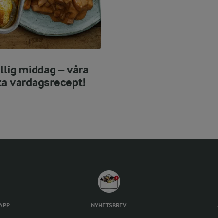
llig middag – våra
ta vardagsrecept!
TAPP
NYHETSBREV