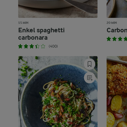
15 MIN
20 MIN
Enkel spaghetti
Carbon
carbonara
(400)