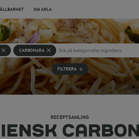
ÅLLBARHET
OM ARLA
CARBONARA
Sök på kategori eller ingrediens
Skriv in sökord för att få förslag
FILTRERA
RECEPTSAMLING
LIENSK CARBO