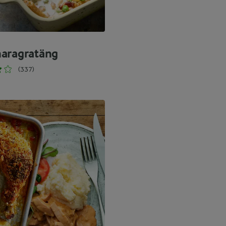
aragratäng
(337)