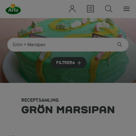
Sök på kategori eller ingrediens
Skriv in sökord för att få förslag
FILTRERA
RECEPTSAMLING
GRÖN MARSIPAN