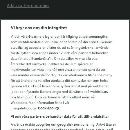
Arla in other countries
Fler Arlasajter
Vi bryr oss om din integritet
Vi och våra
6
partners lagrar och får tillgång till personuppgifter
För ägare
som webbläsardata eller unika identifierare på din enhet . Genom
att välja Jag accepterar tillåter du att spårningstekniker används
Arlas kundportal
för de syften som anges under ”Vi och våra partners behandlar
Arla.com
data för att tillhandahålla”. . Om du väljer Avvisa alla eller
Falbygdens Ost
återkallar ditt samtycke inaktiveras de. Om spårare är
Arla webbshop
inaktiverade kan visst innehåll och vissa annonser som du ser
vara mindre relevanta för dig. Du kan återkomma till denna meny
Bildbank
för att ändra dina val eller återkalla ditt samtycke när som helst
genom att klicka på länken Visa syften längst ned på webbsidan
[eller den flytande ikonen längst ned till vänster på webbsidan,
om tillämpligt]. Dina val kommer att ha effekt inom vår
Följ oss
Webbplats. Mer information finns i vår
integritetspolicy.
Cookiepolicy
Vi och våra partners behandlar data för att tillhandahålla:
Använda exakta uppgifter om geografisk positionering. Aktivt läsa av
enhetens egenskaper för identifieringsändamål. Lagra och/eller få