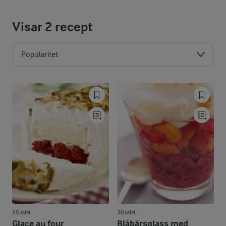
Visar
2
recept
Popularitet
25 MIN
30 MIN
Glace au four
Blåbärsglass med