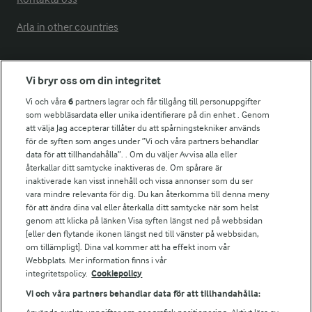
Arla in other countries
Fler Arlasajter
Vi bryr oss om din integritet
Vi och våra
6
partners lagrar och får tillgång till personuppgifter
För ägare
som webbläsardata eller unika identifierare på din enhet . Genom
att välja Jag accepterar tillåter du att spårningstekniker används
Arlas kundportal
för de syften som anges under ”Vi och våra partners behandlar
Arla.com
data för att tillhandahålla”. . Om du väljer Avvisa alla eller
Falbygdens Ost
återkallar ditt samtycke inaktiveras de. Om spårare är
Arla webbshop
inaktiverade kan visst innehåll och vissa annonser som du ser
vara mindre relevanta för dig. Du kan återkomma till denna meny
Bildbank
för att ändra dina val eller återkalla ditt samtycke när som helst
genom att klicka på länken Visa syften längst ned på webbsidan
[eller den flytande ikonen längst ned till vänster på webbsidan,
om tillämpligt]. Dina val kommer att ha effekt inom vår
Följ oss
Webbplats. Mer information finns i vår
integritetspolicy.
Cookiepolicy
Vi och våra partners behandlar data för att tillhandahålla: