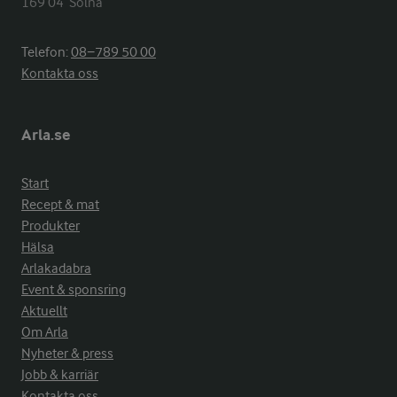
169 04  Solna
Telefon:
08−789 50 00
Kontakta oss
Arla.se
Start
Recept & mat
Produkter
Hälsa
Arlakadabra
Event & sponsring
Aktuellt
Om Arla
Nyheter & press
Jobb & karriär
Kontakta oss