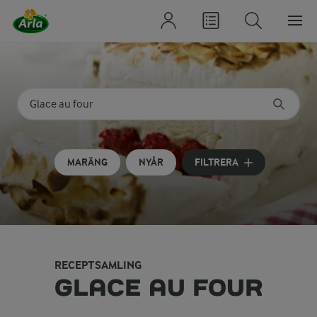
Sök på kategori eller ingrediens
Skriv in sökord för att få förslag
MARÄNG
NYÅR
FILTRERA
RECEPTSAMLING
GLACE AU FOUR