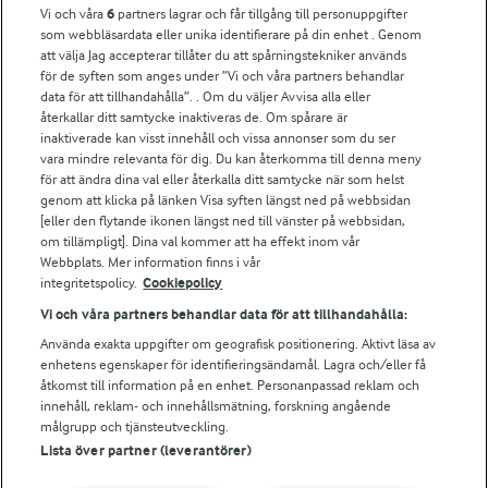
Vi och våra
6
partners lagrar och får tillgång till personuppgifter
För ägare
som webbläsardata eller unika identifierare på din enhet . Genom
att välja Jag accepterar tillåter du att spårningstekniker används
Arlas kundportal
för de syften som anges under ”Vi och våra partners behandlar
Arla.com
data för att tillhandahålla”. . Om du väljer Avvisa alla eller
Falbygdens Ost
återkallar ditt samtycke inaktiveras de. Om spårare är
Arla webbshop
inaktiverade kan visst innehåll och vissa annonser som du ser
vara mindre relevanta för dig. Du kan återkomma till denna meny
Bildbank
för att ändra dina val eller återkalla ditt samtycke när som helst
genom att klicka på länken Visa syften längst ned på webbsidan
[eller den flytande ikonen längst ned till vänster på webbsidan,
om tillämpligt]. Dina val kommer att ha effekt inom vår
Följ oss
Webbplats. Mer information finns i vår
integritetspolicy.
Cookiepolicy
Vi och våra partners behandlar data för att tillhandahålla:
Använda exakta uppgifter om geografisk positionering. Aktivt läsa av
enhetens egenskaper för identifieringsändamål. Lagra och/eller få
åtkomst till information på en enhet. Personanpassad reklam och
innehåll, reklam- och innehållsmätning, forskning angående
målgrupp och tjänsteutveckling.
Lista över partner (leverantörer)
© 2026 Arla Foods
Ändra cookie-inställningar