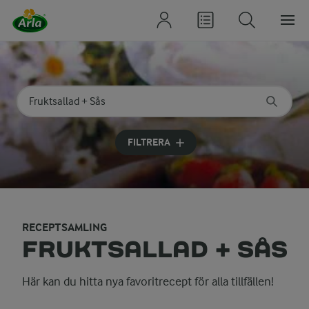
Sök på kategori eller ingrediens
Skriv in sökord för att få förslag
FILTRERA
RECEPTSAMLING
FRUKTSALLAD + SÅS
Här kan du hitta nya favoritrecept för alla tillfällen!