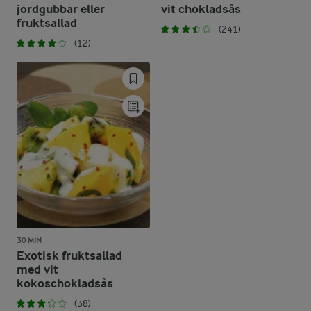
jordgubbar eller
vit chokladsås
fruktsallad
(241)
(12)
30 MIN
Exotisk fruktsallad
med vit
kokoschokladsås
(38)