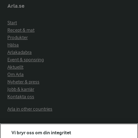
Arla.se
Start
Recept & mat
Produkter
Hälsa
Arlakadabra
Event & sponsring
Aktuellt
Om Arla
Nyheter & press
Jobb & karriär
Kontakta oss
Arla in other countries
Fler Arlasajter
Vi bryr oss om din integritet