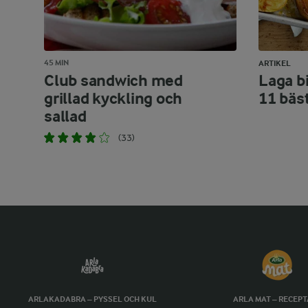
45 MIN
ARTIKEL
Club sandwich med
Laga bi
grillad kyckling och
11 bäs
sallad
(33)
ARLAKADABRA – PYSSEL OCH KUL
ARLA MAT – RECEP