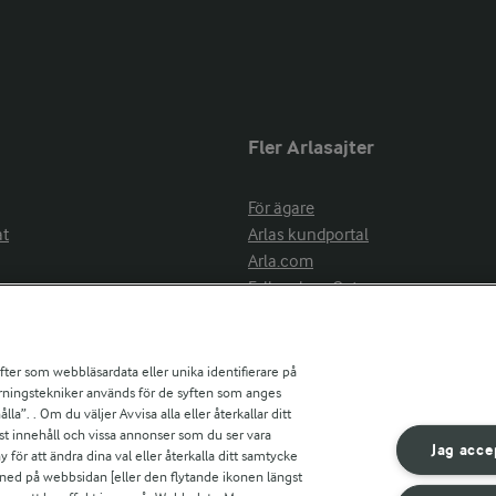
Fler Arlasajter
För ägare
at
Arlas kundportal
Arla.com
Falbygdens Ost
Arla webbshop
nsring
Bildbank
ifter som webbläsardata eller unika identifierare på
pårningstekniker används för de syften som anges
la”. . Om du väljer Avvisa alla eller återkallar ditt
ress
st innehåll och vissa annonser som du ser vara
är
Jag acce
ör att ändra dina val eller återkalla ditt samtycke
s
 ned på webbsidan [eller den flytande ikonen längst