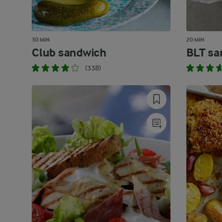
30 MIN
20 MIN
Club sandwich
BLT sa
(338)