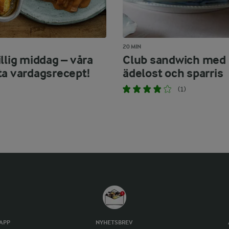
20 MIN
llig middag – våra
Club sandwich med
ta vardagsrecept!
ädelost och sparris
(1)
TAPP
NYHETSBREV