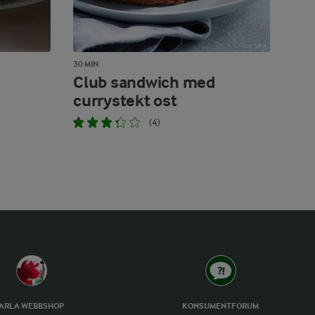
30 MIN
Club sandwich med
currystekt ost
(4)
ARLA WEBBSHOP
KONSUMENTFORUM