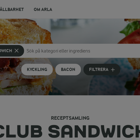
ÅLLBARHET
OM ARLA
DWICH
Sök på kategori eller ingrediens
Skriv in sökord för att få förslag
KYCKLING
BACON
FILTRERA
RECEPTSAMLING
CLUB SANDWIC