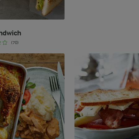
ndwich
(70)