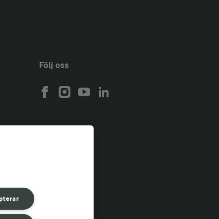
Följ oss
pterar