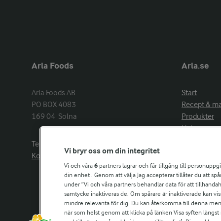
Arla Foods
Arla.se
Arla Foods AB

Start
PO BOX 4083

Recept & m
169 04  Solna
Produkter
Hälsa
Arlakadabra
Telefon:
08−789 50 00
Vi bryr oss om din integritet
Event & spo
Kontakta oss
Aktuellt
Vi och våra
6
partners lagrar och får tillgång till personuppg
din enhet . Genom att välja Jag accepterar tillåter du att s
Om Arla
under ”Vi och våra partners behandlar data för att tillhandahål
Nyheter & p
samtycke inaktiveras de. Om spårare är inaktiverade kan vis
Jobb & karri
mindre relevanta för dig. Du kan återkomma till denna meny f
Kontakta os
när som helst genom att klicka på länken Visa syften längst