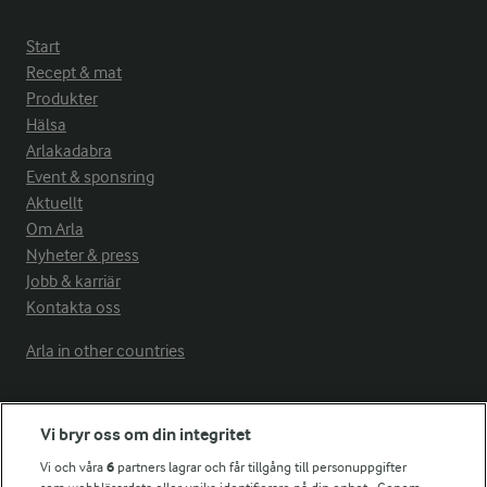
Start
Recept & mat
Produkter
Hälsa
Arlakadabra
Event & sponsring
Aktuellt
Om Arla
Nyheter & press
Jobb & karriär
Kontakta oss
Arla in other countries
Fler Arlasajter
Vi bryr oss om din integritet
Vi och våra
6
partners lagrar och får tillgång till personuppgifter
För ägare