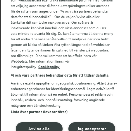
som webbläsardata eller unika identifierare på din enhet . Genom
att välja Jag accepterar tillåter du att spårningstekniker används
Arlas kundportal
för de syften som anges under ”Vi och våra partners behandlar
Arla.com
data för att tillhandahålla”. . Om du väljer Avvisa alla eller
Falbygdens Ost
återkallar ditt samtycke inaktiveras de. Om spårare är
Arla webbshop
inaktiverade kan visst innehåll och vissa annonser som du ser
vara mindre relevanta för dig. Du kan återkomma till denna meny
Bildbank
för att ändra dina val eller återkalla ditt samtycke när som helst
genom att klicka på länken Visa syften längst ned på webbsidan
[eller den flytande ikonen längst ned till vänster på webbsidan,
om tillämpligt]. Dina val kommer att ha effekt inom vår
Följ oss
Webbplats. Mer information finns i vår
integritetspolicy.
Cookiepolicy
Vi och våra partners behandlar data för att tillhandahålla:
Använda exakta uppgifter om geografisk positionering. Aktivt läsa av
enhetens egenskaper för identifieringsändamål. Lagra och/eller få
åtkomst till information på en enhet. Personanpassad reklam och
innehåll, reklam- och innehållsmätning, forskning angående
målgrupp och tjänsteutveckling.
Lista över partner (leverantörer)
© 2026 Arla Foods
Ändra cookie-inställningar
Avvisa alla
Jag accepterar