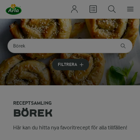
Sök på kategori eller ingrediens
Skriv in sökord för att få förslag
FILTRERA
RECEPTSAMLING
BÖREK
Här kan du hitta nya favoritrecept för alla tillfällen!