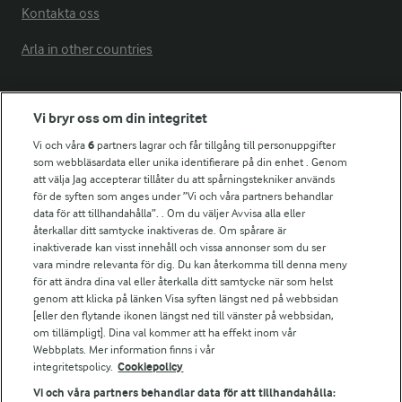
Kontakta oss
Arla in other countries
Fler Arlasajter
Vi bryr oss om din integritet
Vi och våra
6
partners lagrar och får tillgång till personuppgifter
För ägare
som webbläsardata eller unika identifierare på din enhet . Genom
att välja Jag accepterar tillåter du att spårningstekniker används
Arlas kundportal
för de syften som anges under ”Vi och våra partners behandlar
Arla.com
data för att tillhandahålla”. . Om du väljer Avvisa alla eller
Falbygdens Ost
återkallar ditt samtycke inaktiveras de. Om spårare är
Arla webbshop
inaktiverade kan visst innehåll och vissa annonser som du ser
vara mindre relevanta för dig. Du kan återkomma till denna meny
Bildbank
för att ändra dina val eller återkalla ditt samtycke när som helst
genom att klicka på länken Visa syften längst ned på webbsidan
[eller den flytande ikonen längst ned till vänster på webbsidan,
om tillämpligt]. Dina val kommer att ha effekt inom vår
Följ oss
Webbplats. Mer information finns i vår
integritetspolicy.
Cookiepolicy
Vi och våra partners behandlar data för att tillhandahålla: