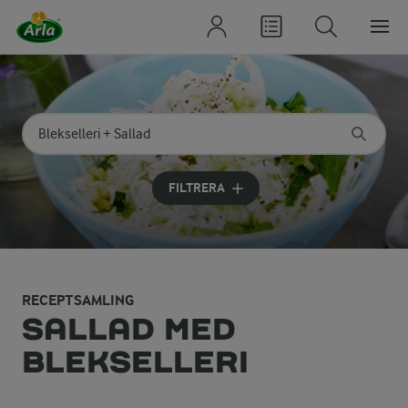
Sök på kategori eller ingrediens
Skriv in sökord för att få förslag
FILTRERA
RECEPTSAMLING
SALLAD MED
BLEKSELLERI