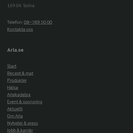
169 04  Solna
Telefon:
08−789 50 00
Kontakta oss
Arla.se
Start
Recept & mat
Produkter
Hälsa
Arlakadabra
Event & sponsring
Aktuellt
Om Arla
Nyheter & press
Jobb & karriär