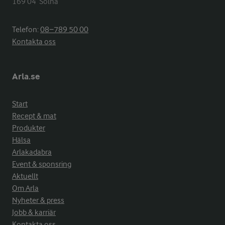
169 04  Solna
Telefon:
08−789 50 00
Kontakta oss
Arla.se
Start
Recept & mat
Produkter
Hälsa
Arlakadabra
Event & sponsring
Aktuellt
Om Arla
Nyheter & press
Jobb & karriär
Kontakta oss