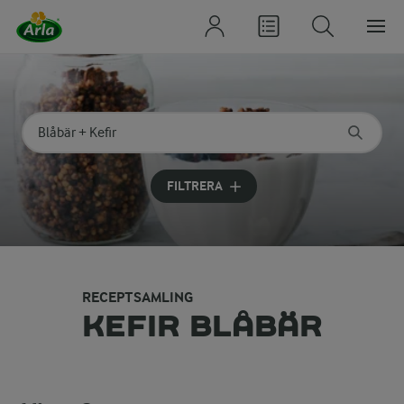
Sök på kategori eller ingrediens
Skriv in sökord för att få förslag
FILTRERA
RECEPTSAMLING
KEFIR BLÅBÄR