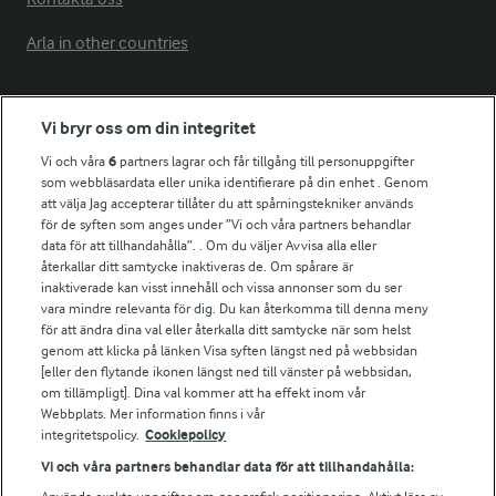
Arla in other countries
Fler Arlasajter
Vi bryr oss om din integritet
Vi och våra
6
partners lagrar och får tillgång till personuppgifter
För ägare
som webbläsardata eller unika identifierare på din enhet . Genom
att välja Jag accepterar tillåter du att spårningstekniker används
Arlas kundportal
för de syften som anges under ”Vi och våra partners behandlar
Arla.com
data för att tillhandahålla”. . Om du väljer Avvisa alla eller
Falbygdens Ost
återkallar ditt samtycke inaktiveras de. Om spårare är
Arla webbshop
inaktiverade kan visst innehåll och vissa annonser som du ser
vara mindre relevanta för dig. Du kan återkomma till denna meny
Bildbank
för att ändra dina val eller återkalla ditt samtycke när som helst
genom att klicka på länken Visa syften längst ned på webbsidan
[eller den flytande ikonen längst ned till vänster på webbsidan,
om tillämpligt]. Dina val kommer att ha effekt inom vår
Följ oss
Webbplats. Mer information finns i vår
integritetspolicy.
Cookiepolicy
Vi och våra partners behandlar data för att tillhandahålla: