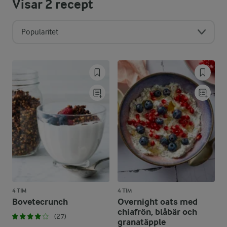
Visar
2
recept
Popularitet
4 TIM
4 TIM
Bovetecrunch
Overnight oats med
chiafrön, blåbär och
(27)
granatäpple