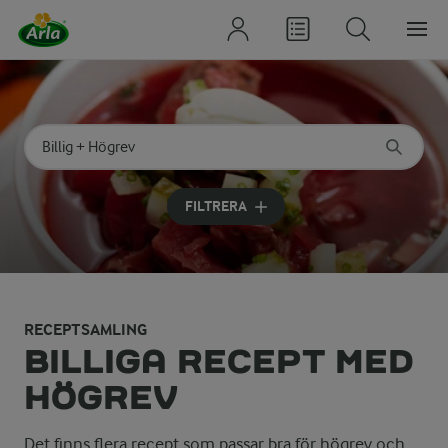
Sök på kategori eller ingrediens
Skriv in sökord för att få förslag
FILTRERA
RECEPTSAMLING
BILLIGA RECEPT MED
HÖGREV
Det finns flera recept som passar bra för högrev och