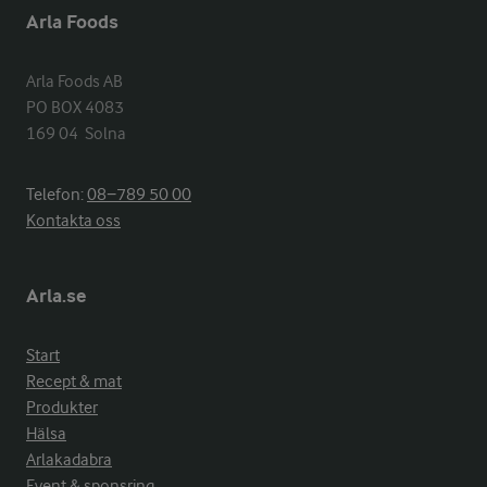
Arla Foods
Arla Foods AB

PO BOX 4083

169 04  Solna
Telefon:
08−789 50 00
Kontakta oss
Arla.se
Start
Recept & mat
Produkter
Hälsa
Arlakadabra
Event & sponsring