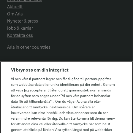
Aktuellt
Om Arla
Nyheter & press
Jobb & karriär
Kontakta oss
Arla in other countries
Fler Arlasajter
Vi bryr oss om din integritet
Vi och våra
6
partners lagrar och får tillgång till personuppgifter
För ägare
som webbläsardata eller unika identifierare på din enhet . Genom
att välja Jag accepterar tillåter du att spårningstekniker används
Arlas kundportal
för de syften som anges under ”Vi och våra partners behandlar
Arla.com
data för att tillhandahålla”. . Om du väljer Avvisa alla eller
Falbygdens Ost
återkallar ditt samtycke inaktiveras de. Om spårare är
Arla webbshop
inaktiverade kan visst innehåll och vissa annonser som du ser
vara mindre relevanta för dig. Du kan återkomma till denna meny
Bildbank
för att ändra dina val eller återkalla ditt samtycke när som helst
genom att klicka på länken Visa syften längst ned på webbsidan