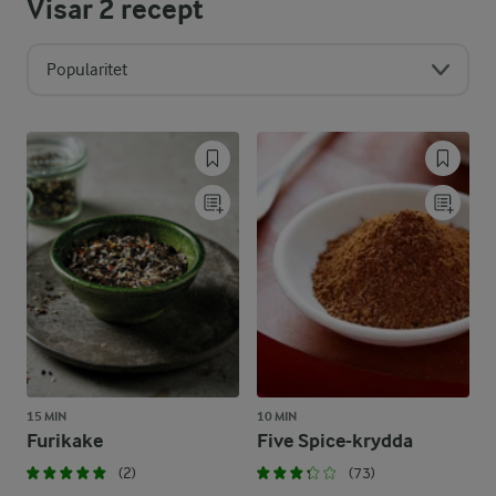
Visar
2
recept
Popularitet
15 MIN
10 MIN
Furikake
Five Spice-krydda
(2)
(73)