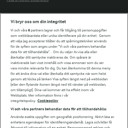
Fler Arlasajter
Vi bryr oss om din integritet
Vi och våra
6
partners lagrar och får tillgång till personuppgifter
För ägare
som webbläsardata eller unika identifierare på din enhet . Genom
att välja Jag accepterar tillåter du att spårningstekniker används
Arlas kundportal
för de syften som anges under ”Vi och våra partners behandlar
Arla.com
data för att tillhandahålla”. . Om du väljer Avvisa alla eller
Falbygdens Ost
återkallar ditt samtycke inaktiveras de. Om spårare är
Arla webbshop
inaktiverade kan visst innehåll och vissa annonser som du ser
vara mindre relevanta för dig. Du kan återkomma till denna meny
Bildbank
för att ändra dina val eller återkalla ditt samtycke när som helst
genom att klicka på länken Visa syften längst ned på webbsidan
[eller den flytande ikonen längst ned till vänster på webbsidan,
om tillämpligt]. Dina val kommer att ha effekt inom vår
Följ oss
Webbplats. Mer information finns i vår
integritetspolicy.
Cookiepolicy
Vi och våra partners behandlar data för att tillhandahålla:
Använda exakta uppgifter om geografisk positionering. Aktivt läsa av
enhetens egenskaper för identifieringsändamål. Lagra och/eller få
åtkomst till information på en enhet. Personanpassad reklam och