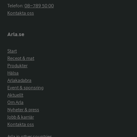
Telefon:
08−789 50 00
Kontakta oss
Arla.se
Start
Recept & mat
Produkter
Hälsa
Arlakadabra
Event & sponsring
Aktuellt
Om Arla
Nyheter & press
Jobb & karriär
Kontakta oss
Arla in other countries