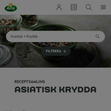
Sök på kategori eller ingrediens
Skriv in sökord för att få förslag
FILTRERA
RECEPTSAMLING
ASIATISK KRYDDA