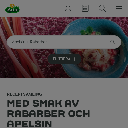
Sök på kategori eller ingrediens
Skriv in sökord för att få förslag
FILTRERA
RECEPTSAMLING
MED SMAK AV
RABARBER OCH
APELSIN