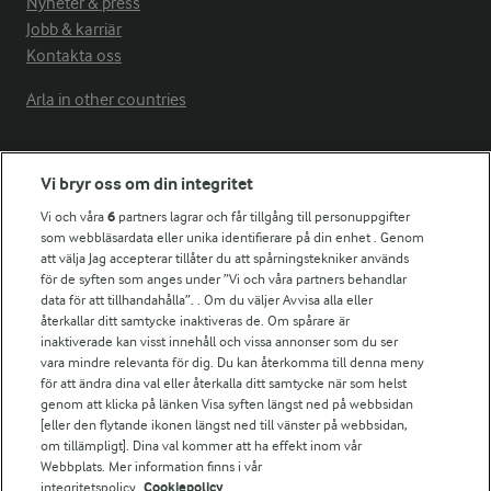
Nyheter & press
Jobb & karriär
Kontakta oss
Arla in other countries
Fler Arlasajter
Vi bryr oss om din integritet
Vi och våra
6
partners lagrar och får tillgång till personuppgifter
För ägare
som webbläsardata eller unika identifierare på din enhet . Genom
att välja Jag accepterar tillåter du att spårningstekniker används
Arlas kundportal
för de syften som anges under ”Vi och våra partners behandlar
Arla.com
data för att tillhandahålla”. . Om du väljer Avvisa alla eller
Falbygdens Ost
återkallar ditt samtycke inaktiveras de. Om spårare är
Arla webbshop
inaktiverade kan visst innehåll och vissa annonser som du ser
vara mindre relevanta för dig. Du kan återkomma till denna meny
Bildbank
för att ändra dina val eller återkalla ditt samtycke när som helst
genom att klicka på länken Visa syften längst ned på webbsidan
[eller den flytande ikonen längst ned till vänster på webbsidan,
om tillämpligt]. Dina val kommer att ha effekt inom vår
Följ oss
Webbplats. Mer information finns i vår
integritetspolicy.
Cookiepolicy