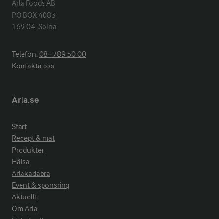
Arla Foods AB

PO BOX 4083

169 04  Solna
Telefon:
08−789 50 00
Kontakta oss
Arla.se
Start
Recept & mat
Produkter
Hälsa
Arlakadabra
Event & sponsring
Aktuellt
Om Arla