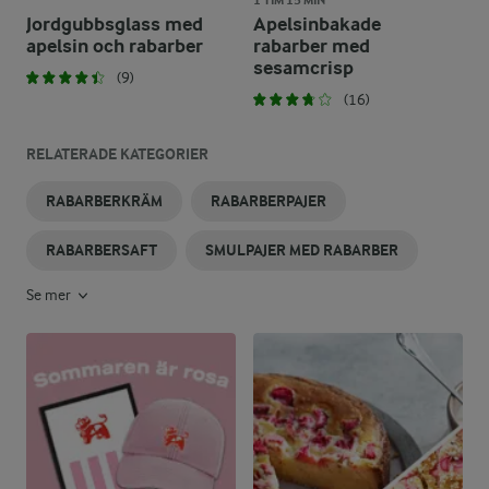
1 TIM 15 MIN
Jordgubbsglass med
Apelsinbakade
apelsin och rabarber
rabarber med
sesamcrisp
(9)
(16)
RELATERADE KATEGORIER
RABARBERKRÄM
RABARBERPAJER
RABARBERSAFT
SMULPAJER MED RABARBER
Se mer