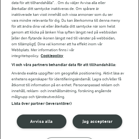
data för att tillhandahålla”. . Om du väljer Avvisa alla eller
Falbygdens Ost
återkallar ditt samtycke inaktiveras de. Om spårare är
Arla webbshop
inaktiverade kan visst innehåll och vissa annonser som du ser
vara mindre relevanta för dig. Du kan återkomma till denna meny
Bildbank
för att ändra dina val eller återkalla ditt samtycke när som helst
genom att klicka på länken Visa syften längst ned på webbsidan
[eller den flytande ikonen längst ned till vänster på webbsidan,
om tillämpligt]. Dina val kommer att ha effekt inom vår
Följ oss
Webbplats. Mer information finns i vår
integritetspolicy.
Cookiepolicy
Vi och våra partners behandlar data för att tillhandahålla:
Använda exakta uppgifter om geografisk positionering. Aktivt läsa av
enhetens egenskaper för identifieringsändamål. Lagra och/eller få
åtkomst till information på en enhet. Personanpassad reklam och
innehåll, reklam- och innehållsmätning, forskning angående
målgrupp och tjänsteutveckling.
Lista över partner (leverantörer)
© 2026 Arla Foods
Ändra cookie-inställningar
Avvisa alla
Jag accepterar
Integritetspolicy
Om cookies