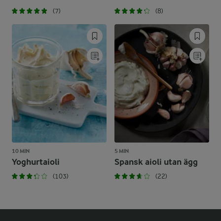
(7)
(8)
10 MIN
5 MIN
Yoghurtaioli
Spansk aioli utan ägg
(103)
(22)