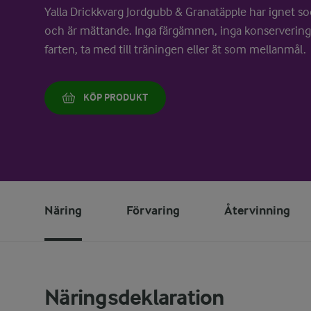
Yalla Drickkvarg Jordgubb & Granatäpple har ignet soc
och är mättande. Inga färgämnen, inga konserverings
farten, ta med till träningen eller ät som mellanmål.
KÖP PRODUKT
Näring
Förvaring
Återvinning
Näringsdeklaration