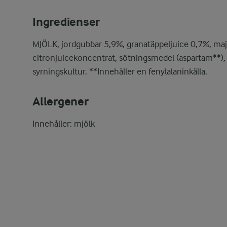
Ingredienser
MJÖLK, jordgubbar 5,9%, granatäppeljuice 0,7%, majs
citronjuicekoncentrat, sötningsmedel (aspartam**),
syrningskultur. **Innehåller en fenylalaninkälla.
Allergener
Innehåller: mjölk