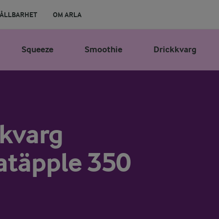
ÅLLBARHET
OM ARLA
Squeeze
Smoothie
Drickkvarg
kkvarg
atäpple 350