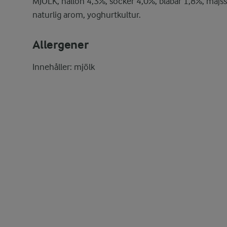
MJÖLK, hallon 4,3%, socker 4,0%, blåbär 1,8%, majss
naturlig arom, yoghurtkultur.
Allergener
Innehåller: mjölk