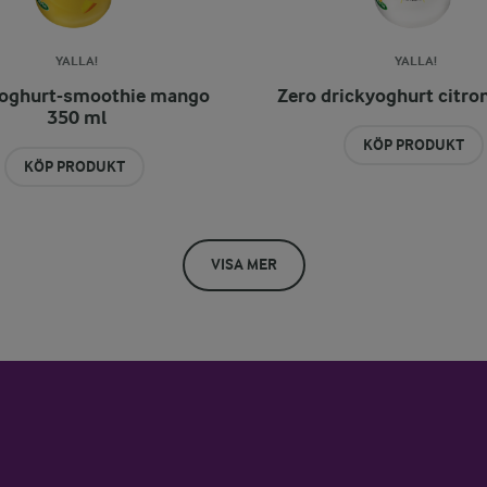
YALLA!
YALLA!
yoghurt-smoothie mango
Zero drickyoghurt citro
350 ml
KÖP PRODUKT
KÖP PRODUKT
VISA MER