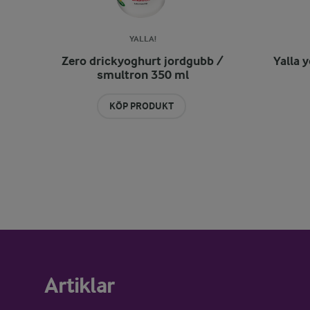
YALLA!
Zero drickyoghurt jordgubb /
Yalla 
smultron 350 ml
KÖP PRODUKT
Artiklar