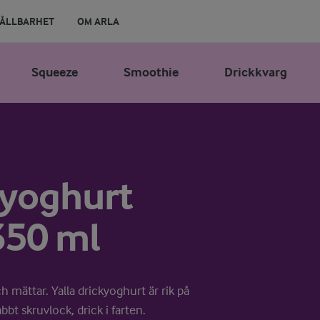
ÅLLBARHET
OM ARLA
Squeeze
Smoothie
Drickkvarg
ckyoghurt
350 ml
h mättar. Yalla drickyoghurt är rik på
bt skruvlock, drick i farten.