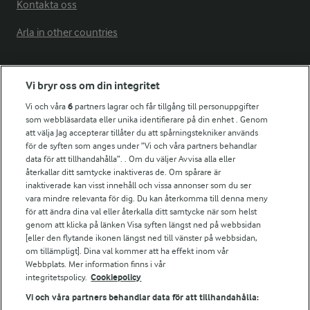
Kontakta oss
Arla in other countries
Fler Arlasajter
Vi bryr oss om din integritet
Vi och våra
6
partners lagrar och får tillgång till personuppgifter
För ägare
som webbläsardata eller unika identifierare på din enhet . Genom
att välja Jag accepterar tillåter du att spårningstekniker används
Arlas kundportal
för de syften som anges under ”Vi och våra partners behandlar
Arla.com
data för att tillhandahålla”. . Om du väljer Avvisa alla eller
Falbygdens Ost
återkallar ditt samtycke inaktiveras de. Om spårare är
Arla webbshop
inaktiverade kan visst innehåll och vissa annonser som du ser
vara mindre relevanta för dig. Du kan återkomma till denna meny
Bildbank
för att ändra dina val eller återkalla ditt samtycke när som helst
genom att klicka på länken Visa syften längst ned på webbsidan
[eller den flytande ikonen längst ned till vänster på webbsidan,
om tillämpligt]. Dina val kommer att ha effekt inom vår
Följ oss
Webbplats. Mer information finns i vår
integritetspolicy.
Cookiepolicy
Vi och våra partners behandlar data för att tillhandahålla: