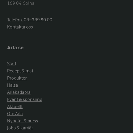
169 04  Solna
Telefon:
08−789 50 00
Kontakta oss
Arla.se
Start
Recept & mat
Produkter
Hälsa
Arlakadabra
Event & sponsring
Aktuellt
Om Arla
Nyheter & press
Jobb & karriär