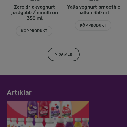
YALLA!
YALLA!
Zero drickyoghurt
Yalla yoghurt-smoothie
jordgubb / smultron
hallon 350 ml
350 ml
KÖP PRODUKT
KÖP PRODUKT
VISA MER
Artiklar