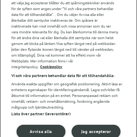
att välja Jag accepterar tillåter du att spårningstekniker används
Arlas kundportal
för de syften som anges under ”Vi och våra partners behandlar
Arla.com
data för att tillhandahålla”. . Om du väljer Avvisa alla eller
Falbygdens Ost
återkallar ditt samtycke inaktiveras de. Om spårare är
Arla webbshop
inaktiverade kan visst innehåll och vissa annonser som du ser
vara mindre relevanta för dig. Du kan återkomma till denna meny
Bildbank
för att ändra dina val eller återkalla ditt samtycke när som helst
genom att klicka på länken Visa syften längst ned på webbsidan
[eller den flytande ikonen längst ned till vänster på webbsidan,
om tillämpligt]. Dina val kommer att ha effekt inom vår
Följ oss
Webbplats. Mer information finns i vår
integritetspolicy.
Cookiepolicy
Vi och våra partners behandlar data för att tillhandahålla:
Använda exakta uppgifter om geografisk positionering. Aktivt läsa av
enhetens egenskaper för identifieringsändamål. Lagra och/eller få
åtkomst till information på en enhet. Personanpassad reklam och
innehåll, reklam- och innehållsmätning, forskning angående
målgrupp och tjänsteutveckling.
Lista över partner (leverantörer)
© 2026 Arla Foods
Ändra cookie-inställningar
Avvisa alla
Jag accepterar
Integritetspolicy