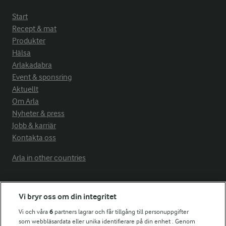
Start
Recept & mat
Produkter
Hälsa
Arlakadabra
Event & sponsring
Aktuellt
Om Arla
Nyheter & press
Jobb & karriär
Kontakta oss
Arla in other countries
Fler Arlasajter
Vi bryr oss om din integritet
Vi och våra
6
partners lagrar och får tillgång till personuppgifter
För ägare
som webbläsardata eller unika identifierare på din enhet . Genom