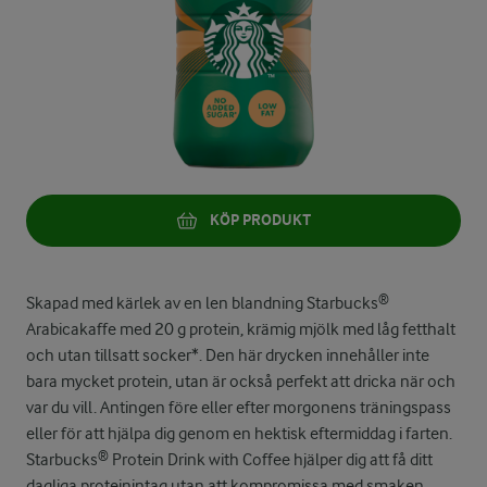
KÖP PRODUKT
Skapad med kärlek av en len blandning Starbucks®
Arabicakaffe med 20 g protein, krämig mjölk med låg fetthalt
och utan tillsatt socker*. Den här drycken innehåller inte
bara mycket protein, utan är också perfekt att dricka när och
var du vill. Antingen före eller efter morgonens träningspass
eller för att hjälpa dig genom en hektisk eftermiddag i farten.
Starbucks® Protein Drink with Coffee hjälper dig att få ditt
dagliga proteinintag utan att kompromissa med smaken.