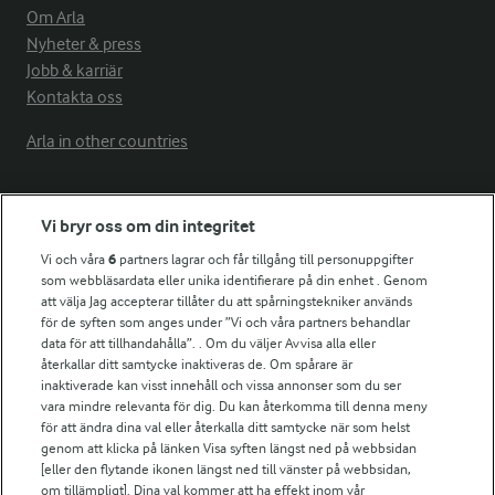
Om Arla
Nyheter & press
Jobb & karriär
Kontakta oss
Arla in other countries
Fler Arlasajter
Vi bryr oss om din integritet
Vi och våra
6
partners lagrar och får tillgång till personuppgifter
För ägare
som webbläsardata eller unika identifierare på din enhet . Genom
att välja Jag accepterar tillåter du att spårningstekniker används
Arlas kundportal
för de syften som anges under ”Vi och våra partners behandlar
Arla.com
data för att tillhandahålla”. . Om du väljer Avvisa alla eller
Falbygdens Ost
återkallar ditt samtycke inaktiveras de. Om spårare är
Arla webbshop
inaktiverade kan visst innehåll och vissa annonser som du ser
vara mindre relevanta för dig. Du kan återkomma till denna meny
Bildbank
för att ändra dina val eller återkalla ditt samtycke när som helst
genom att klicka på länken Visa syften längst ned på webbsidan
[eller den flytande ikonen längst ned till vänster på webbsidan,
om tillämpligt]. Dina val kommer att ha effekt inom vår