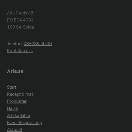
Arla Foods AB

PO BOX 4083

169 04  Solna
Telefon:
08−789 50 00
Kontakta oss
Arla.se
Start
Recept & mat
Produkter
Hälsa
Arlakadabra
Event & sponsring
Aktuellt