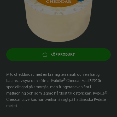
KÖP PRODUKT
Mild cheddarost med en krämig len smak och en härlig
balans av syra och sötma. Kvibille® Cheddar Mild 32% är
speciellt god på smörgås, men fungerar även fint i
matlagning och som lagrad hårdost till ostbrickan. Kvibille®
Cheddar tillverkas hantverksmässigt på halländska Kvibille
mejeri.