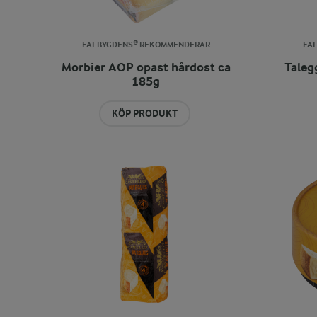
FALBYGDENS® REKOMMENDERAR
FA
Morbier AOP opast hårdost ca
Taleg
185g
KÖP PRODUKT