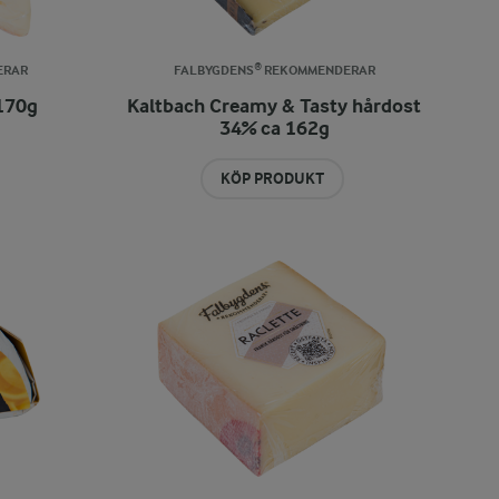
ERAR
FALBYGDENS® REKOMMENDERAR
170g
Kaltbach Creamy & Tasty hårdost
34% ca 162g
KÖP PRODUKT