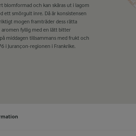
ckert blomformad och kan skäras ut i lagom
ed ett smörgult inre. Då är konsistensen
riktigt mogen framträder dess rätta
 aromen fyllig med en lätt bitter
g på middagen tillsammans med frukt och
76 i Jurançon-regionen i Frankrike.
ormation