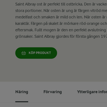
Saint Albray ost är perfekt till ostbricka. Den är va
stora portioner. När osten är ung är färgen vitröd m
medelfast och smaken är mild och len. När osten är 
karaktär. Färgen på skalet är mörkare röd-orange och
eftersmak. Fullt mogen är den en perfekt avslutnin
grönsaker. Saint Albray gjordes för första gången 19
KÖP PRODUKT
Näring
Förvaring
Ytterligare inf