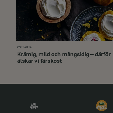
OSTFAKTA
Krämig, mild och mångsidig – därför
älskar vi färskost