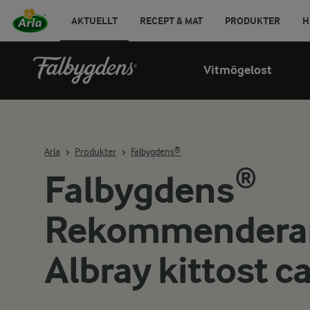
AKTUELLT
RECEPT & MAT
PRODUKTER
H
Vitmögelost
Arla
Produkter
Falbygdens®
Falbygdens®
Rekommenderar
Albray kittost c