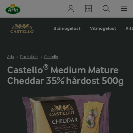
Blåmögelost
Vitmögelost
Kit
Arla
Produkter
Castello
Castello® Medium Mature
Cheddar 35% hårdost 500g