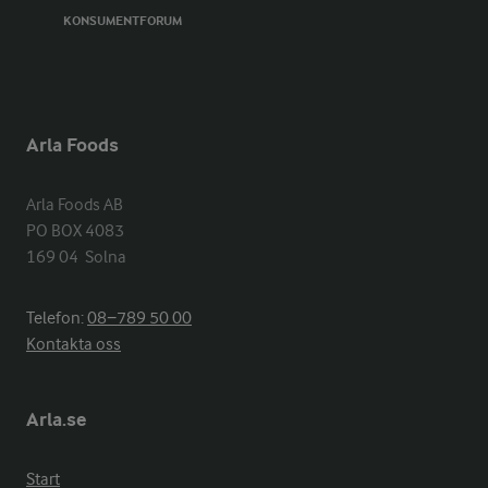
KONSUMENTFORUM
Arla Foods
Arla Foods AB

PO BOX 4083

169 04  Solna
Telefon:
08−789 50 00
Kontakta oss
Arla.se
Start