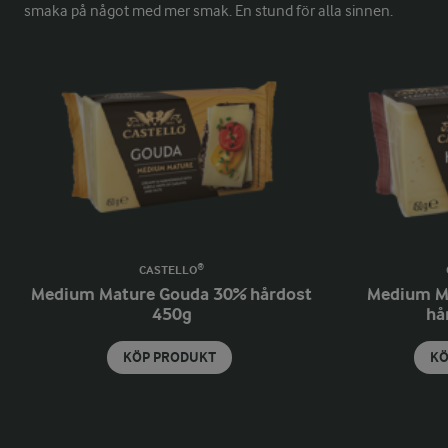
smaka på något med mer smak. En stund för alla sinnen.
CASTELLO®
Medium Mature Gouda 30% hårdost
Medium Ma
450g
hå
KÖP PRODUKT
KÖ