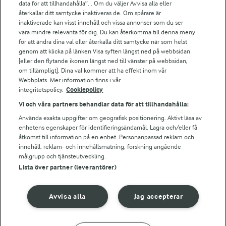
data för att tillhandahålla”. . Om du väljer Avvisa alla eller
Falbygdens Ost
återkallar ditt samtycke inaktiveras de. Om spårare är
Arla webbshop
inaktiverade kan visst innehåll och vissa annonser som du ser
vara mindre relevanta för dig. Du kan återkomma till denna meny
Bildbank
för att ändra dina val eller återkalla ditt samtycke när som helst
genom att klicka på länken Visa syften längst ned på webbsidan
[eller den flytande ikonen längst ned till vänster på webbsidan,
om tillämpligt]. Dina val kommer att ha effekt inom vår
Följ oss
Webbplats. Mer information finns i vår
integritetspolicy.
Cookiepolicy
Vi och våra partners behandlar data för att tillhandahålla:
Använda exakta uppgifter om geografisk positionering. Aktivt läsa av
enhetens egenskaper för identifieringsändamål. Lagra och/eller få
åtkomst till information på en enhet. Personanpassad reklam och
innehåll, reklam- och innehållsmätning, forskning angående
målgrupp och tjänsteutveckling.
Lista över partner (leverantörer)
© 2026 Arla Foods
Ändra cookie-inställningar
Avvisa alla
Jag accepterar
Integritetspolicy
Om cookies