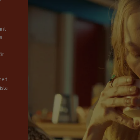
ant
a
ör
 med
ästa