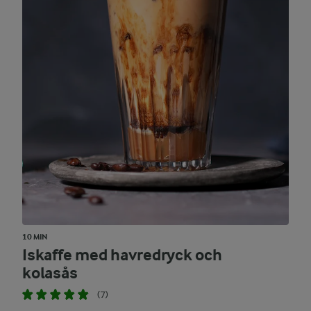
10 MIN
Iskaffe med havredryck och
kolasås
(7)