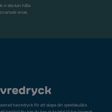
 vi alla kan hålla
storartade smak.
avredryck
baserad havredryck för att skapa din spektakulära
ll barista? Nu kan du kan sluta leta! Vi har lanserat