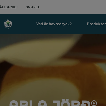
ÅLLBARHET
OM ARLA
Vad är havredryck?
Produkter
ARLA JÖRĐ®