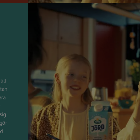
ill
stan
ara
r
sig
 gör
ed