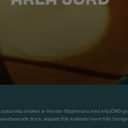
ceptionella smaken av Norden tillsammans med Arla
JÖRĐ
ge
havrebaserade dryck, skapade från kvalitativ havre från Sverige