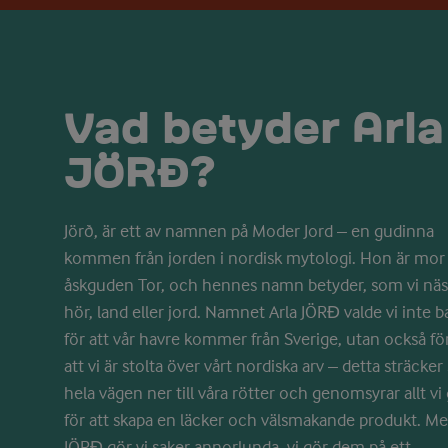
Vad betyder Arla
JÖRĐ?
Jörð, är ett av namnen på Moder Jord – en gudinna
kommen från jorden i nordisk mytologi. Hon är mor t
åskguden Tor, och hennes namn betyder, som vi nä
hör, land eller jord. Namnet Arla JÖRĐ valde vi inte b
för att vår havre kommer från Sverige, utan också fö
att vi är stolta över vårt nordiska arv – detta sträcker 
hela vägen ner till våra rötter och genomsyrar allt vi
för att skapa en läcker och välsmakande produkt. M
JÖRĐ gör vi saker annorlunda, vi gör dem på ett