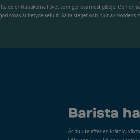
fta de enkla sakerna i livet som ger oss mest glädje. Och en sak
od smak är betydelsefullt. Så ta steget och njut av Nordens 
Barista h
Är du ute efter en krämig, växt
lattekonst och bli en professione