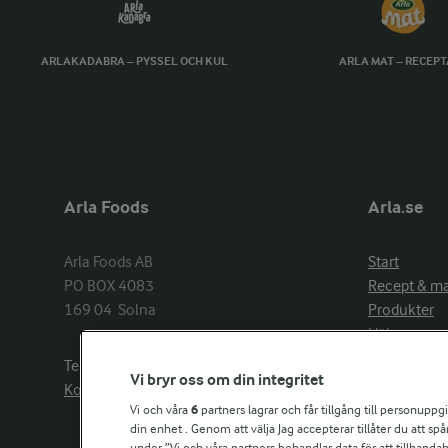
ARLAKADABRA – PYSSEL OCH KUL
ARLA MAT – RECEP
Arla Foods
Arla.se
Arla Foods AB

Start
PO BOX 4083

Recept & m
169 04  Solna
Produkter
Hälsa
Arlakadabra
Telefon:
08−789 50 00
Vi bryr oss om din integritet
Event & spo
Kontakta oss
Aktuellt
Vi och våra
6
partners lagrar och får tillgång till personuppg
din enhet . Genom att välja Jag accepterar tillåter du att s
Om Arla
under ”Vi och våra partners behandlar data för att tillhandahål