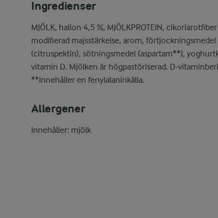
Ingredienser
MJÖLK, hallon 4,5 %, MJÖLKPROTEIN, cikoriarotfiber (
modifierad majsstärkelse, arom, förtjockningsmedel
(citruspektin), sötningsmedel (aspartam**), yoghurtk
vitamin D. Mjölken är högpastöriserad. D-vitaminber
**Innehåller en fenylalaninkälla.
Allergener
Innehåller: mjölk