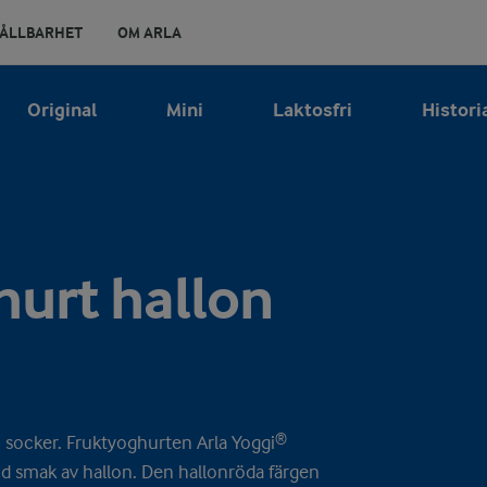
ÅLLBARHET
OM ARLA
Original
Mini
Laktosfri
Histori
hurt hallon
n socker. Fruktyoghurten Arla Yoggi®
nd smak av hallon. Den hallonröda färgen