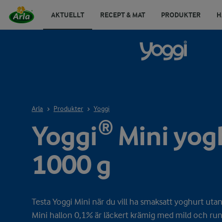
AKTUELLT
RECEPT & MAT
PRODUKTER
H
Arla
Produkter
Yoggi
Yoggi® Mini yog
1000 g
Testa Yoggi Mini när du vill ha smaksatt yoghurt uta
Mini hallon 0,1% är läckert krämig med mild och ru