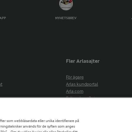
TAPP
NYHETSBREV
Fler Arlasajter
För ägare
at
Arlas kundportal
Arla.com
Falbygdens Ost
Arla webbshop
nsring
Bildbank
ifter som webbläsardata eller unika identifierare på
pårningstekniker används för de syften som anges
la”. . Om du väljer Avvisa alla eller återkallar ditt