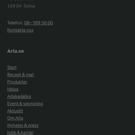
169 04  Solna
Telefon:
08−789 50 00
Kontakta oss
Arla.se
Start
Recept & mat
Produkter
Hälsa
Arlakadabra
Event & sponsring
Aktuellt
Om Arla
Nyheter & press
Jobb & karriär