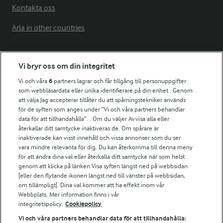
Kontakta oss
Arla in other countries
Fler Arlasajter
Vi bryr oss om din integritet
Vi och våra
6
partners lagrar och får tillgång till personuppgifter
För ägare
som webbläsardata eller unika identifierare på din enhet . Genom
att välja Jag accepterar tillåter du att spårningstekniker används
Arlas kundportal
för de syften som anges under ”Vi och våra partners behandlar
Arla.com
data för att tillhandahålla”. . Om du väljer Avvisa alla eller
Falbygdens Ost
återkallar ditt samtycke inaktiveras de. Om spårare är
Arla webbshop
inaktiverade kan visst innehåll och vissa annonser som du ser
vara mindre relevanta för dig. Du kan återkomma till denna meny
Bildbank
för att ändra dina val eller återkalla ditt samtycke när som helst
genom att klicka på länken Visa syften längst ned på webbsidan
[eller den flytande ikonen längst ned till vänster på webbsidan,
om tillämpligt]. Dina val kommer att ha effekt inom vår
Följ oss
Webbplats. Mer information finns i vår
integritetspolicy.
Cookiepolicy
Vi och våra partners behandlar data för att tillhandahålla: