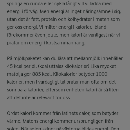
springa en runda eller cykla långt vill vi ladda med
energi i förväg. Men energi är inget näringsämne i sig,
utan det är fett, protein och kolhydrater i maten som
ger oss energi. Vi mäter energi i kalorier. Ibland
förekommer även joule, men kalori är vanligast när vi
pratar om energi i kostsammanhang.
På mjölkpaketet kan du läsa att mellanmjölk innehåller
45 kcal per dl. (kcal uttalas kilokalorier) Lika mycket
matolja ger 885 kcal. Kilokalorier betyder 1000
kalorier, men i vardagligt tal pratar man ofta om det
som bara kalorier, eftersom enheten kalori är så liten
att det inte är relevant för oss.
Ordet kalori kommer från latinets calor, som betyder
värme. Matens energi kommer ursprungligen från
solen. När solen skiner på växterna bildas energi. Den