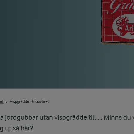
ret
Vispgrädde - Gissa året
a jordgubbar utan vispgrädde till.... Minns du v
g ut så här?