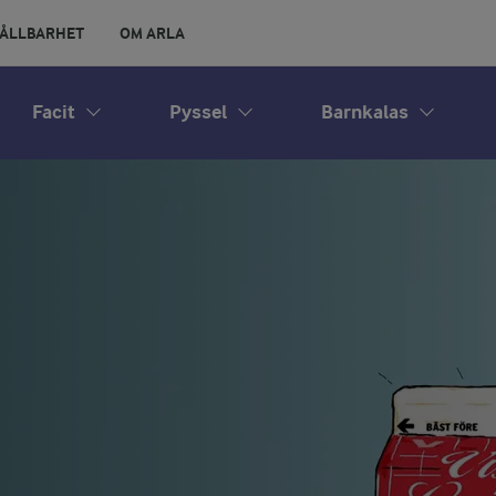
ÅLLBARHET
OM ARLA
Facit
Pyssel
Barnkalas