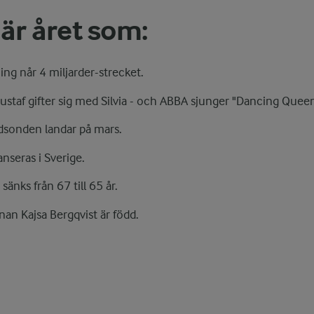
 är året som:
ing når 4 miljarder-strecket.
ustaf gifter sig med Silvia - och ABBA sjunger "Dancing Queen
dsonden landar på mars.
nseras i Sverige.
änks från 67 till 65 år.
an Kajsa Bergqvist är född.