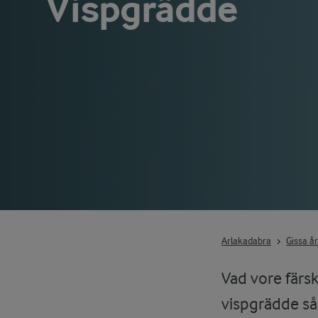
Vispgrädde
Arlakadabra
Gissa å
Vad vore färsk
vispgrädde så