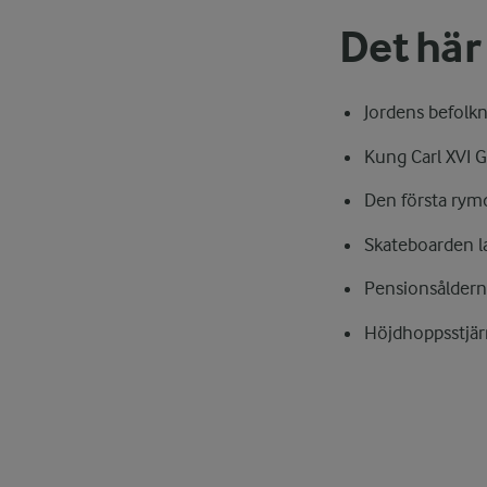
Det här
Jordens befolkn
Kung Carl XVI G
Den första rym
Skateboarden la
Pensionsåldern s
Höjdhoppsstjärn