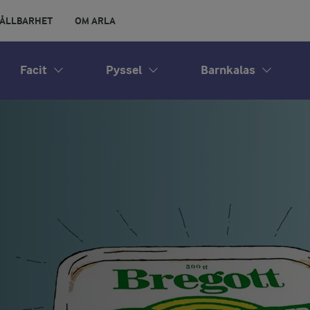
ÅLLBARHET
OM ARLA
Facit
Pyssel
Barnkalas