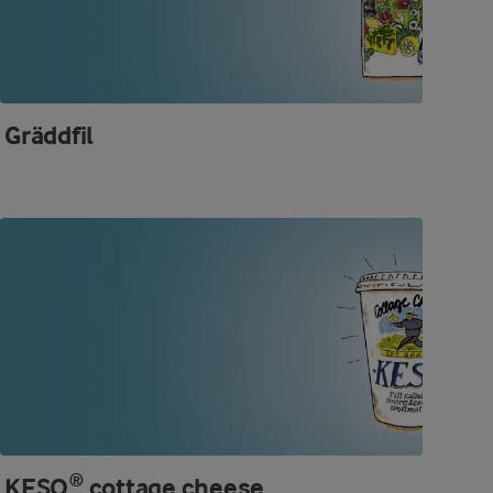
Gräddfil
KESO® cottage cheese