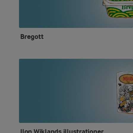
Bregott
Ilon Wiklands illustrationer