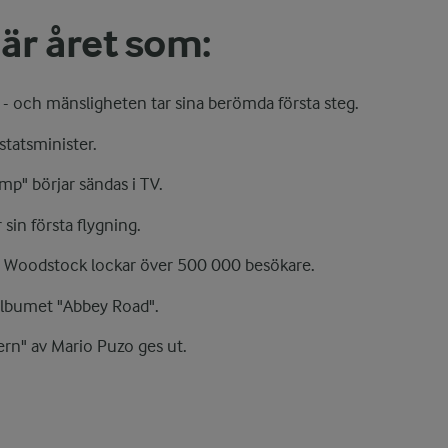
 är året som:
- och mänsligheten tar sina berömda första steg.
statsminister.
mp" börjar sändas i TV.
sin första flygning.
n Woodstock lockar över 500 000 besökare.
 albumet "Abbey Road".
rn" av Mario Puzo ges ut.