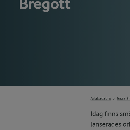
Bregott
Arlakadabra
Gissa å
Idag finns smö
lanserades or