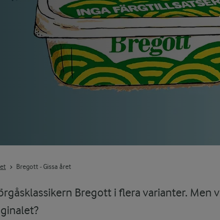
ret
Bregott - Gissa året
rgåsklassikern Bregott i flera varianter. Men vi
iginalet?