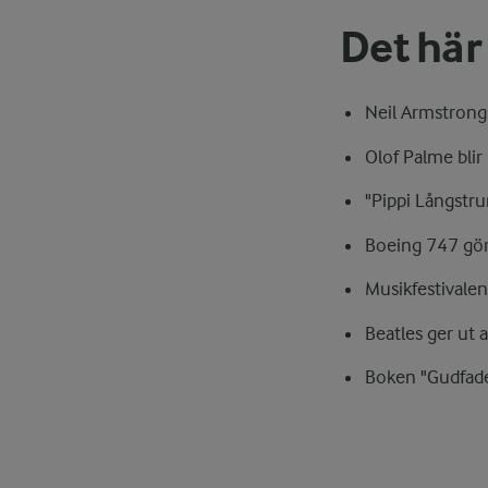
Det här
Neil Armstrong 
Olof Palme blir 
"Pippi Långstru
Boeing 747 gör 
Musikfestivale
Beatles ger ut
Boken "Gudfade