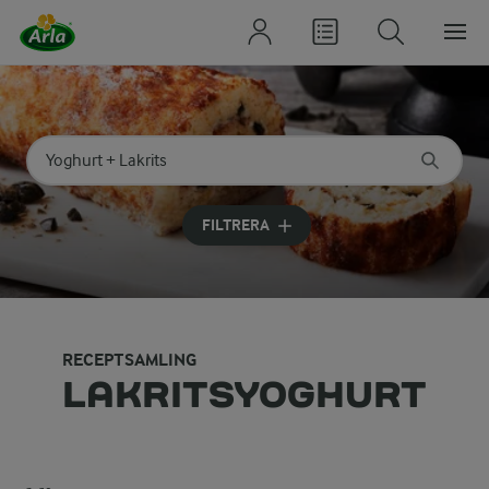
Sök på kategori eller ingrediens
Skriv in sökord för att få förslag
FILTRERA
RECEPTSAMLING
LAKRITSYOGHURT