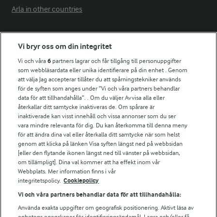
Arla in other countries
Fler Arlasajter
Vi bryr oss om din integritet
Vi och våra
6
partners lagrar och får tillgång till personuppgifter
För ägare
som webbläsardata eller unika identifierare på din enhet . Genom
att välja Jag accepterar tillåter du att spårningstekniker används
Arlas kundportal
för de syften som anges under ”Vi och våra partners behandlar
Arla.com
data för att tillhandahålla”. . Om du väljer Avvisa alla eller
Falbygdens Ost
återkallar ditt samtycke inaktiveras de. Om spårare är
Arla webbshop
inaktiverade kan visst innehåll och vissa annonser som du ser
vara mindre relevanta för dig. Du kan återkomma till denna meny
Bildbank
för att ändra dina val eller återkalla ditt samtycke när som helst
genom att klicka på länken Visa syften längst ned på webbsidan
[eller den flytande ikonen längst ned till vänster på webbsidan,
om tillämpligt]. Dina val kommer att ha effekt inom vår
Följ oss
Webbplats. Mer information finns i vår
integritetspolicy.
Cookiepolicy
Vi och våra partners behandlar data för att tillhandahålla:
Använda exakta uppgifter om geografisk positionering. Aktivt läsa av
enhetens egenskaper för identifieringsändamål. Lagra och/eller få