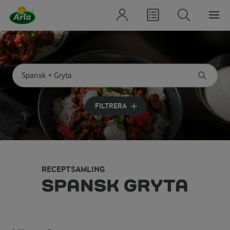
Sök på kategori eller ingrediens
Skriv in sökord för att få förslag
FILTRERA
RECEPTSAMLING
SPANSK GRYTA