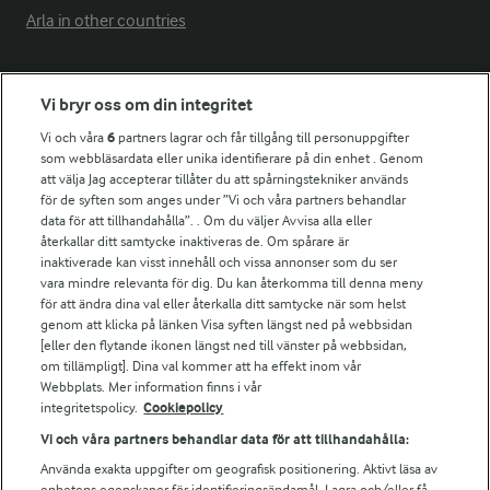
Arla in other countries
Fler Arlasajter
Vi bryr oss om din integritet
Vi och våra
6
partners lagrar och får tillgång till personuppgifter
För ägare
som webbläsardata eller unika identifierare på din enhet . Genom
att välja Jag accepterar tillåter du att spårningstekniker används
Arlas kundportal
för de syften som anges under ”Vi och våra partners behandlar
Arla.com
data för att tillhandahålla”. . Om du väljer Avvisa alla eller
Falbygdens Ost
återkallar ditt samtycke inaktiveras de. Om spårare är
Arla webbshop
inaktiverade kan visst innehåll och vissa annonser som du ser
vara mindre relevanta för dig. Du kan återkomma till denna meny
Bildbank
för att ändra dina val eller återkalla ditt samtycke när som helst
genom att klicka på länken Visa syften längst ned på webbsidan
[eller den flytande ikonen längst ned till vänster på webbsidan,
om tillämpligt]. Dina val kommer att ha effekt inom vår
Följ oss
Webbplats. Mer information finns i vår
integritetspolicy.
Cookiepolicy
Vi och våra partners behandlar data för att tillhandahålla:
Använda exakta uppgifter om geografisk positionering. Aktivt läsa av
enhetens egenskaper för identifieringsändamål. Lagra och/eller få