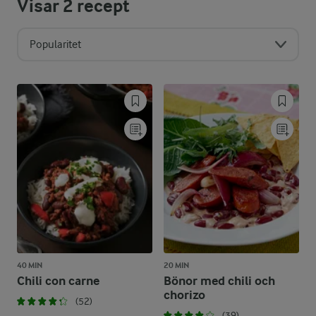
Visar
2
recept
Popularitet
40 MIN
20 MIN
Chili con carne
Bönor med chili och
chorizo
(52)
(39)