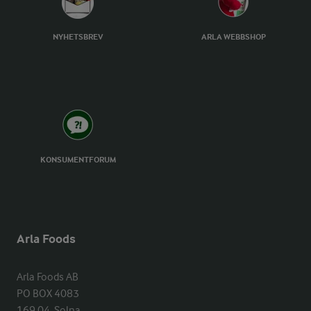
NYHETSBREV
ARLA WEBBSHOP
KONSUMENTFORUM
Arla Foods
Arla Foods AB

PO BOX 4083

169 04  Solna