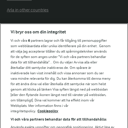
Arla in other countries
Fler Arlasajter
Vi bryr oss om din integritet
Vi och våra
6
partners lagrar och får tillgång till personuppgifter
För ägare
som webbläsardata eller unika identifierare på din enhet . Genom
att välja Jag accepterar tillåter du att spårningstekniker används
Arlas kundportal
för de syften som anges under ”Vi och våra partners behandlar
Arla.com
data för att tillhandahålla”. . Om du väljer Avvisa alla eller
Falbygdens Ost
återkallar ditt samtycke inaktiveras de. Om spårare är
Arla webbshop
inaktiverade kan visst innehåll och vissa annonser som du ser
vara mindre relevanta för dig. Du kan återkomma till denna meny
Bildbank
för att ändra dina val eller återkalla ditt samtycke när som helst
genom att klicka på länken Visa syften längst ned på webbsidan
[eller den flytande ikonen längst ned till vänster på webbsidan,
om tillämpligt]. Dina val kommer att ha effekt inom vår
Följ oss
Webbplats. Mer information finns i vår
integritetspolicy.
Cookiepolicy
Vi och våra partners behandlar data för att tillhandahålla:
Använda exakta uppgifter om geografisk positionering. Aktivt läsa av