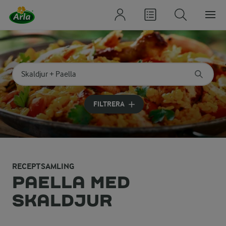
Sök på kategori eller ingrediens
Skriv in sökord för att få förslag
FILTRERA
RECEPTSAMLING
PAELLA MED
SKALDJUR