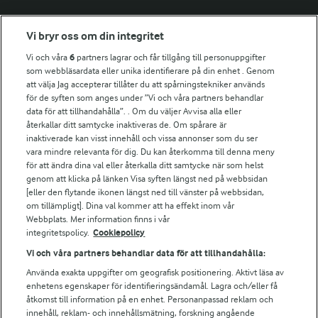
Fler Arlasajter
Vi bryr oss om din integritet
Vi och våra
6
partners lagrar och får tillgång till personuppgifter
För ägare
som webbläsardata eller unika identifierare på din enhet . Genom
att välja Jag accepterar tillåter du att spårningstekniker används
Arlas kundportal
för de syften som anges under ”Vi och våra partners behandlar
Arla.com
data för att tillhandahålla”. . Om du väljer Avvisa alla eller
Falbygdens Ost
återkallar ditt samtycke inaktiveras de. Om spårare är
Arla webbshop
inaktiverade kan visst innehåll och vissa annonser som du ser
vara mindre relevanta för dig. Du kan återkomma till denna meny
Bildbank
för att ändra dina val eller återkalla ditt samtycke när som helst
genom att klicka på länken Visa syften längst ned på webbsidan
[eller den flytande ikonen längst ned till vänster på webbsidan,
om tillämpligt]. Dina val kommer att ha effekt inom vår
Följ oss
Webbplats. Mer information finns i vår
integritetspolicy.
Cookiepolicy
Vi och våra partners behandlar data för att tillhandahålla:
Använda exakta uppgifter om geografisk positionering. Aktivt läsa av
enhetens egenskaper för identifieringsändamål. Lagra och/eller få
åtkomst till information på en enhet. Personanpassad reklam och
innehåll, reklam- och innehållsmätning, forskning angående