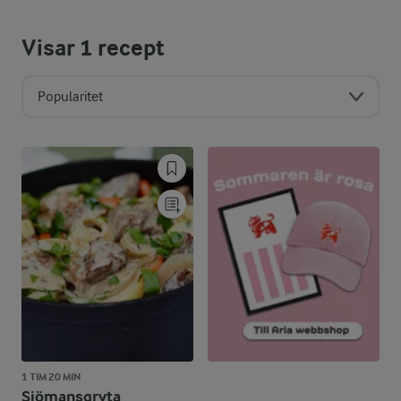
Visar
1
recept
Popularitet
1 TIM 20 MIN
Sjömansgryta