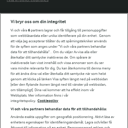
Fler Arlasajter
Vi bryr oss om din integritet
Vi och våra
6
partners lagrar och får tillgång till personuppgifter
För ägare
som webbläsardata eller unika identifierare på din enhet . Genom
att välja Jag accepterar tillåter du att spårningstekniker används
Arlas kundportal
för de syften som anges under ”Vi och våra partners behandlar
Arla.com
data för att tillhandahålla”. . Om du väljer Avvisa alla eller
Falbygdens Ost
återkallar ditt samtycke inaktiveras de. Om spårare är
Arla webbshop
inaktiverade kan visst innehåll och vissa annonser som du ser
vara mindre relevanta för dig. Du kan återkomma till denna meny
Bildbank
för att ändra dina val eller återkalla ditt samtycke när som helst
genom att klicka på länken Visa syften längst ned på webbsidan
[eller den flytande ikonen längst ned till vänster på webbsidan,
om tillämpligt]. Dina val kommer att ha effekt inom vår
Följ oss
Webbplats. Mer information finns i vår
integritetspolicy.
Cookiepolicy
Vi och våra partners behandlar data för att tillhandahålla:
Använda exakta uppgifter om geografisk positionering. Aktivt läsa av
enhetens egenskaper för identifieringsändamål. Lagra och/eller få
åtkomst till information på en enhet. Personanpassad reklam och