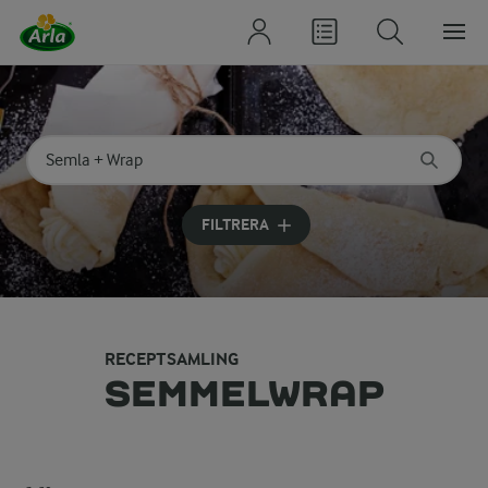
Sök på kategori eller ingrediens
Skriv in sökord för att få förslag
FILTRERA
RECEPTSAMLING
SEMMELWRAP