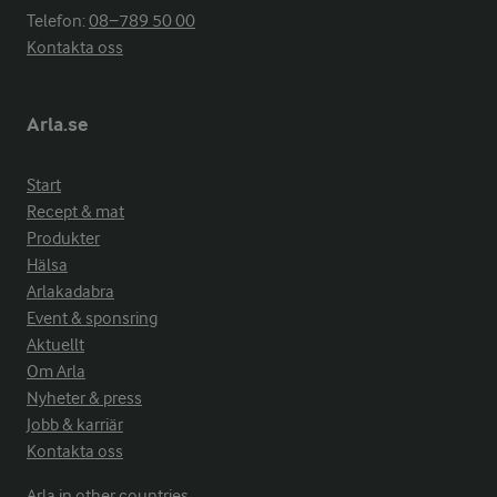
Telefon:
08−789 50 00
Kontakta oss
Arla.se
Start
Recept & mat
Produkter
Hälsa
Arlakadabra
Event & sponsring
Aktuellt
Om Arla
Nyheter & press
Jobb & karriär
Kontakta oss
Arla in other countries