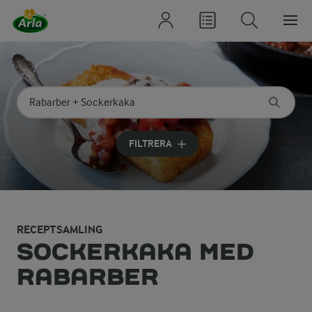
Sök på kategori eller ingrediens
Skriv in sökord för att få förslag
FILTRERA
RECEPTSAMLING
SOCKERKAKA MED
RABARBER