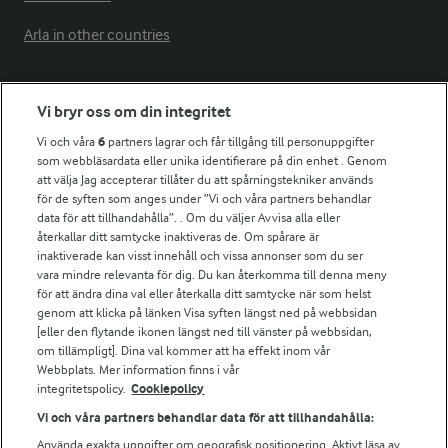
Arla in other countries
Fler Arlasajter
Vi bryr oss om din integritet
Vi och våra
6
partners lagrar och får tillgång till personuppgifter
För ägare
som webbläsardata eller unika identifierare på din enhet . Genom
att välja Jag accepterar tillåter du att spårningstekniker används
Arlas kundportal
för de syften som anges under ”Vi och våra partners behandlar
Arla.com
data för att tillhandahålla”. . Om du väljer Avvisa alla eller
Falbygdens Ost
återkallar ditt samtycke inaktiveras de. Om spårare är
Arla webbshop
inaktiverade kan visst innehåll och vissa annonser som du ser
vara mindre relevanta för dig. Du kan återkomma till denna meny
Bildbank
för att ändra dina val eller återkalla ditt samtycke när som helst
genom att klicka på länken Visa syften längst ned på webbsidan
[eller den flytande ikonen längst ned till vänster på webbsidan,
om tillämpligt]. Dina val kommer att ha effekt inom vår
Följ oss
Webbplats. Mer information finns i vår
integritetspolicy.
Cookiepolicy
Vi och våra partners behandlar data för att tillhandahålla:
Använda exakta uppgifter om geografisk positionering. Aktivt läsa av