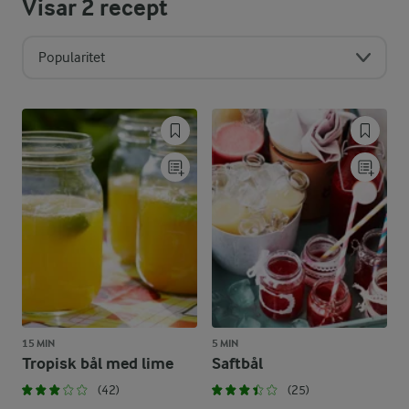
Visar
2
recept
Popularitet
15 MIN
5 MIN
Tropisk bål med lime
Saftbål
(42)
(25)