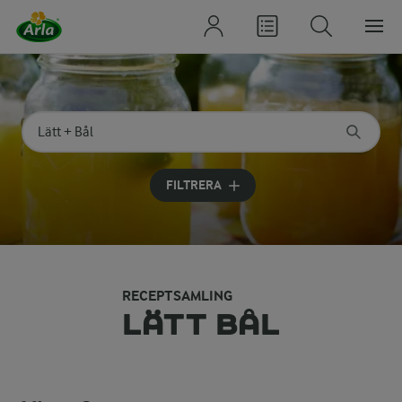
Sök på kategori eller ingrediens
Skriv in sökord för att få förslag
FILTRERA
RECEPTSAMLING
LÄTT BÅL