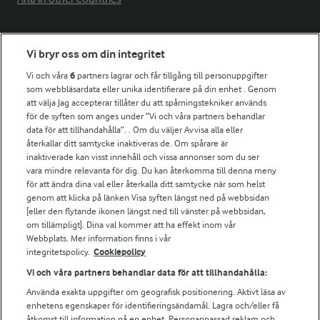
Fler Arlasajter
Vi bryr oss om din integritet
Vi och våra
6
partners lagrar och får tillgång till personuppgifter
För ägare
som webbläsardata eller unika identifierare på din enhet . Genom
att välja Jag accepterar tillåter du att spårningstekniker används
Arlas kundportal
för de syften som anges under ”Vi och våra partners behandlar
Arla.com
data för att tillhandahålla”. . Om du väljer Avvisa alla eller
Falbygdens Ost
återkallar ditt samtycke inaktiveras de. Om spårare är
Arla webbshop
inaktiverade kan visst innehåll och vissa annonser som du ser
vara mindre relevanta för dig. Du kan återkomma till denna meny
Bildbank
för att ändra dina val eller återkalla ditt samtycke när som helst
genom att klicka på länken Visa syften längst ned på webbsidan
[eller den flytande ikonen längst ned till vänster på webbsidan,
om tillämpligt]. Dina val kommer att ha effekt inom vår
Följ oss
Webbplats. Mer information finns i vår
integritetspolicy.
Cookiepolicy
Vi och våra partners behandlar data för att tillhandahålla:
Använda exakta uppgifter om geografisk positionering. Aktivt läsa av
enhetens egenskaper för identifieringsändamål. Lagra och/eller få
åtkomst till information på en enhet. Personanpassad reklam och