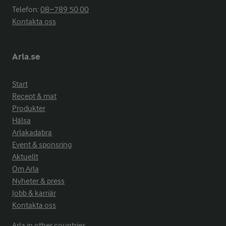
Telefon:
08−789 50 00
Kontakta oss
Arla.se
Start
Recept & mat
Produkter
Hälsa
Arlakadabra
Event & sponsring
Aktuellt
Om Arla
Nyheter & press
Jobb & karriär
Kontakta oss
Arla in other countries