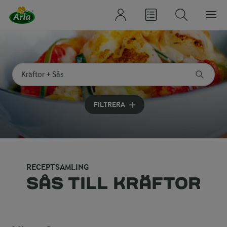
Sök på kategori eller ingrediens
Skriv in sökord för att få förslag
FILTRERA
RECEPTSAMLING
SÅS TILL KRÄFTOR