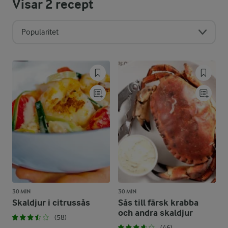
Visar
2
recept
Popularitet
30 MIN
30 MIN
Skaldjur i citrussås
Sås till färsk krabba
och andra skaldjur
(58)
(46)