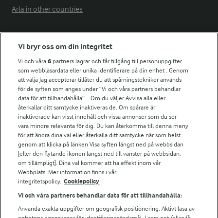
Arla in other countries
Fler Arlasajter
Vi bryr oss om din integritet
Vi och våra
6
partners lagrar och får tillgång till personuppgifter
För ägare
som webbläsardata eller unika identifierare på din enhet . Genom
att välja Jag accepterar tillåter du att spårningstekniker används
Arlas kundportal
för de syften som anges under ”Vi och våra partners behandlar
Arla.com
data för att tillhandahålla”. . Om du väljer Avvisa alla eller
Falbygdens Ost
återkallar ditt samtycke inaktiveras de. Om spårare är
Arla webbshop
inaktiverade kan visst innehåll och vissa annonser som du ser
vara mindre relevanta för dig. Du kan återkomma till denna meny
Bildbank
för att ändra dina val eller återkalla ditt samtycke när som helst
genom att klicka på länken Visa syften längst ned på webbsidan
[eller den flytande ikonen längst ned till vänster på webbsidan,
om tillämpligt]. Dina val kommer att ha effekt inom vår
Följ oss
Webbplats. Mer information finns i vår
integritetspolicy.
Cookiepolicy
Vi och våra partners behandlar data för att tillhandahålla:
Använda exakta uppgifter om geografisk positionering. Aktivt läsa av
enhetens egenskaper för identifieringsändamål. Lagra och/eller få