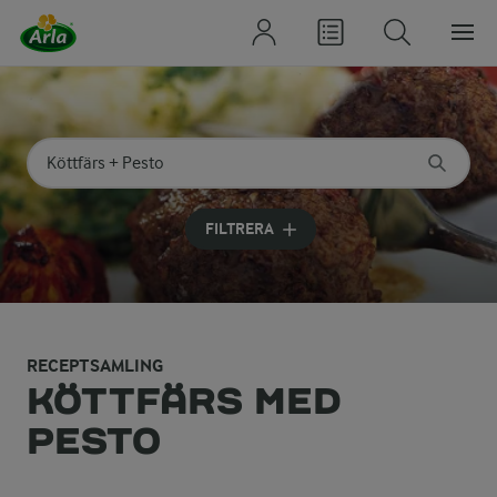
Sök på kategori eller ingrediens
Skriv in sökord för att få förslag
FILTRERA
RECEPTSAMLING
KÖTTFÄRS MED
PESTO