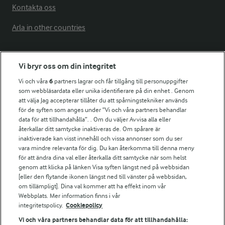
Kontakta oss
Arla in other countries
Fler Arlasajter
Vi bryr oss om din integritet
Vi och våra
6
partners lagrar och får tillgång till personuppgifter
För ägare
som webbläsardata eller unika identifierare på din enhet . Genom
att välja Jag accepterar tillåter du att spårningstekniker används
Arlas kundportal
för de syften som anges under ”Vi och våra partners behandlar
Arla.com
data för att tillhandahålla”. . Om du väljer Avvisa alla eller
Falbygdens Ost
återkallar ditt samtycke inaktiveras de. Om spårare är
Arla webbshop
inaktiverade kan visst innehåll och vissa annonser som du ser
vara mindre relevanta för dig. Du kan återkomma till denna meny
Bildbank
för att ändra dina val eller återkalla ditt samtycke när som helst
genom att klicka på länken Visa syften längst ned på webbsidan
[eller den flytande ikonen längst ned till vänster på webbsidan,
om tillämpligt]. Dina val kommer att ha effekt inom vår
Följ oss
Webbplats. Mer information finns i vår
integritetspolicy.
Cookiepolicy
Vi och våra partners behandlar data för att tillhandahålla: