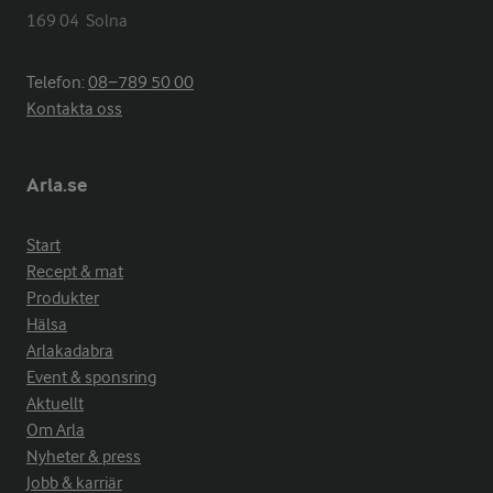
169 04  Solna
Telefon:
08−789 50 00
Kontakta oss
Arla.se
Start
Recept & mat
Produkter
Hälsa
Arlakadabra
Event & sponsring
Aktuellt
Om Arla
Nyheter & press
Jobb & karriär