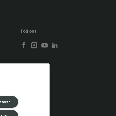
Följ oss
pterar
 alla