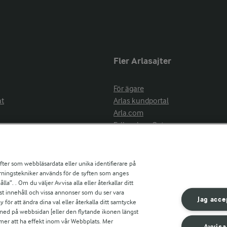
Fler Arlasajter
För ägare
at
Arlas kundportal
Arla.com
Falbygdens Ost
Arla webbshop
nsring
Bildbank
ifter som webbläsardata eller unika identifierare på
pårningstekniker används för de syften som anges
la”. . Om du väljer Avvisa alla eller återkallar ditt
ress
st innehåll och vissa annonser som du ser vara
är
Jag acce
ör att ändra dina val eller återkalla ditt samtycke
s
 ned på webbsidan [eller den flytande ikonen längst
mmer att ha effekt inom vår Webbplats. Mer
Avvisa