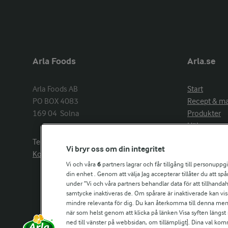
Arla Foods
Arla.se
Arla Foods AB

Start
PO BOX 4083

Recept & m
169 04  Solna
Produkter
Hälsa
Arlakadabra
Telefon:
08−789 50 00
Vi bryr oss om din integritet
Event & spo
Kontakta oss
Aktuellt
Vi och våra
6
partners lagrar och får tillgång till personuppg
din enhet . Genom att välja Jag accepterar tillåter du att s
Om Arla
under ”Vi och våra partners behandlar data för att tillhandahål
Nyheter & p
samtycke inaktiveras de. Om spårare är inaktiverade kan vis
Jobb & karri
mindre relevanta för dig. Du kan återkomma till denna meny f
Kontakta os
när som helst genom att klicka på länken Visa syften längst
ned till vänster på webbsidan, om tillämpligt]. Dina val ko