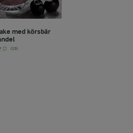
ake med körsbär
andel
(15)