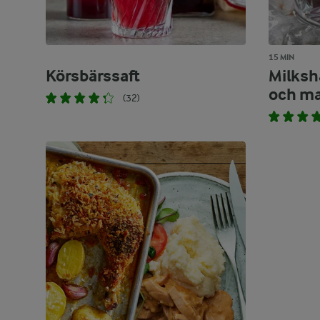
15 MIN
Körsbärssaft
Milksh
och m
(32)