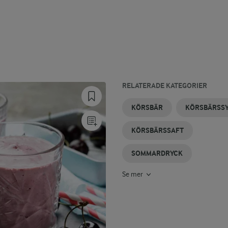
RELATERADE KATEGORIER
KÖRSBÄRSKAKA
MJÖLKDRYCKER
KOKOSDRYCK
ÄPPELDRYCK
LÄTTDRYCK
DRYCK
KÖRSBÄR
KÖRSBÄRSS
KÖRSBÄRSSAFT
SOMMARDRYCK
Se mer