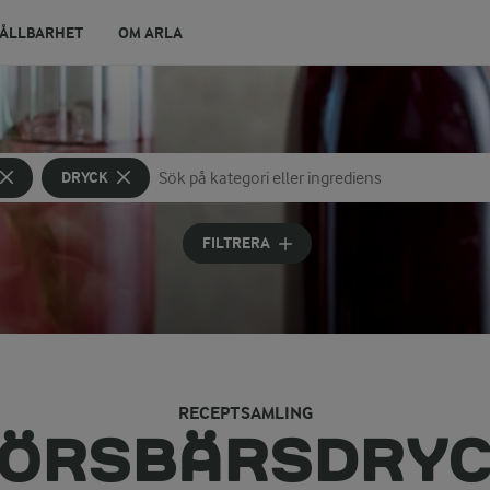
ÅLLBARHET
OM ARLA
DRYCK
Sök på kategori eller ingrediens
Skriv in sökord för att få förslag
FILTRERA
RECEPTSAMLING
ÖRSBÄRSDRY