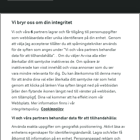
Fler Arlasajter
Vi bryr oss om din integritet
Vi och våra
6
partners lagrar och får tillgång till personuppgifter
För ägare
som webbläsardata eller unika identifierare på din enhet . Genom
att välja Jag accepterar tillåter du att spårningstekniker används
Arlas kundportal
för de syften som anges under ”Vi och våra partners behandlar
Arla.com
data för att tillhandahålla”. . Om du väljer Avvisa alla eller
Falbygdens Ost
återkallar ditt samtycke inaktiveras de. Om spårare är
Arla webbshop
inaktiverade kan visst innehåll och vissa annonser som du ser
vara mindre relevanta för dig. Du kan återkomma till denna meny
Bildbank
för att ändra dina val eller återkalla ditt samtycke när som helst
genom att klicka på länken Visa syften längst ned på webbsidan
[eller den flytande ikonen längst ned till vänster på webbsidan,
om tillämpligt]. Dina val kommer att ha effekt inom vår
Följ oss
Webbplats. Mer information finns i vår
integritetspolicy.
Cookiepolicy
Vi och våra partners behandlar data för att tillhandahålla:
Använda exakta uppgifter om geografisk positionering. Aktivt läsa av
enhetens egenskaper för identifieringsändamål. Lagra och/eller få
åtkomst till information på en enhet. Personanpassad reklam och