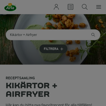
Sök på kategori eller ingrediens
Skriv in sökord för att få förslag
FILTRERA
RECEPTSAMLING
KIKÄRTOR +
AIRFRYER
Här kan du hitta nya favoritrecept för alla tillfällen!