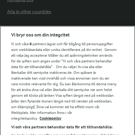
Arla in other countries
Fler Arlasajter
Vi bryr oss om din integritet
Vi och våra
6
partners lagrar och får tillgång till personuppgifter
För ägare
som webbläsardata eller unika identifierare på din enhet . Genom
att välja Jag accepterar tillåter du att spårningstekniker används
Arlas kundportal
för de syften som anges under ”Vi och våra partners behandlar
Arla.com
data för att tillhandahålla”. . Om du väljer Avvisa alla eller
Falbygdens Ost
återkallar ditt samtycke inaktiveras de. Om spårare är
Arla webbshop
inaktiverade kan visst innehåll och vissa annonser som du ser
vara mindre relevanta för dig. Du kan återkomma till denna meny
Bildbank
för att ändra dina val eller återkalla ditt samtycke när som helst
genom att klicka på länken Visa syften längst ned på webbsidan
[eller den flytande ikonen längst ned till vänster på webbsidan,
om tillämpligt]. Dina val kommer att ha effekt inom vår
Följ oss
Webbplats. Mer information finns i vår
integritetspolicy.
Cookiepolicy
Vi och våra partners behandlar data för att tillhandahålla: