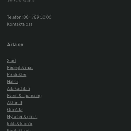
169 04  Solna
Telefon:
08−789 50 00
Kontakta oss
Arla.se
Start
Recept & mat
Produkter
Hälsa
Arlakadabra
Event & sponsring
Aktuellt
Om Arla
Nyheter & press
Jobb & karriär
Kontakta oss