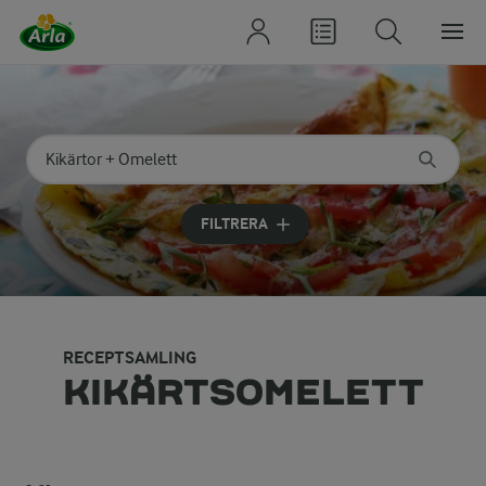
Sök på kategori eller ingrediens
Skriv in sökord för att få förslag
FILTRERA
RECEPTSAMLING
KIKÄRTSOMELETT