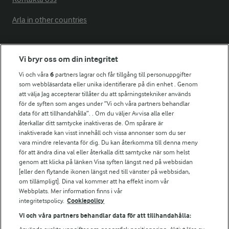
Arla in other countries
Fler Arlasajter
Vi bryr oss om din integritet
Vi och våra
6
partners lagrar och får tillgång till personuppgifter
För ägare
som webbläsardata eller unika identifierare på din enhet . Genom
att välja Jag accepterar tillåter du att spårningstekniker används
Arlas kundportal
för de syften som anges under ”Vi och våra partners behandlar
Arla.com
data för att tillhandahålla”. . Om du väljer Avvisa alla eller
Falbygdens Ost
återkallar ditt samtycke inaktiveras de. Om spårare är
Arla webbshop
inaktiverade kan visst innehåll och vissa annonser som du ser
vara mindre relevanta för dig. Du kan återkomma till denna meny
Bildbank
för att ändra dina val eller återkalla ditt samtycke när som helst
genom att klicka på länken Visa syften längst ned på webbsidan
[eller den flytande ikonen längst ned till vänster på webbsidan,
om tillämpligt]. Dina val kommer att ha effekt inom vår
Följ oss
Webbplats. Mer information finns i vår
integritetspolicy.
Cookiepolicy
Vi och våra partners behandlar data för att tillhandahålla: