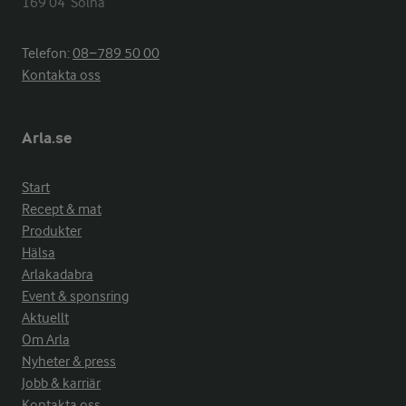
169 04  Solna
Telefon:
08−789 50 00
Kontakta oss
Arla.se
Start
Recept & mat
Produkter
Hälsa
Arlakadabra
Event & sponsring
Aktuellt
Om Arla
Nyheter & press
Jobb & karriär
Kontakta oss