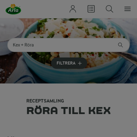
Sök på kategori eller ingrediens
Skriv in sökord för att få förslag
FILTRERA
RECEPTSAMLING
RÖRA TILL KEX