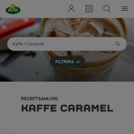
Sök på kategori eller ingrediens
Skriv in sökord för att få förslag
FILTRERA
RECEPTSAMLING
KAFFE CARAMEL