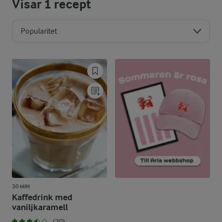
Visar
1
recept
Popularitet
30 MIN
Kaffedrink med
vaniljkaramell
(70)