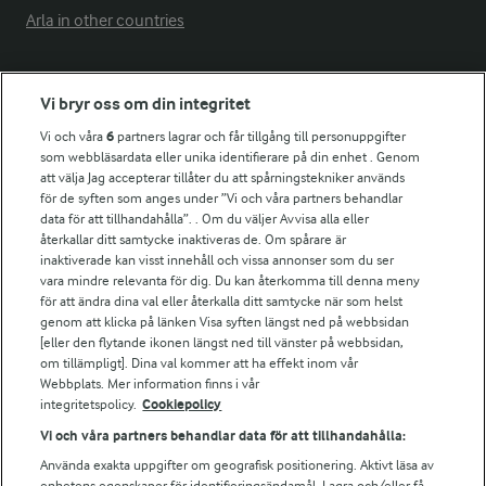
Arla in other countries
Fler Arlasajter
Vi bryr oss om din integritet
Vi och våra
6
partners lagrar och får tillgång till personuppgifter
För ägare
som webbläsardata eller unika identifierare på din enhet . Genom
att välja Jag accepterar tillåter du att spårningstekniker används
Arlas kundportal
för de syften som anges under ”Vi och våra partners behandlar
Arla.com
data för att tillhandahålla”. . Om du väljer Avvisa alla eller
Falbygdens Ost
återkallar ditt samtycke inaktiveras de. Om spårare är
Arla webbshop
inaktiverade kan visst innehåll och vissa annonser som du ser
vara mindre relevanta för dig. Du kan återkomma till denna meny
Bildbank
för att ändra dina val eller återkalla ditt samtycke när som helst
genom att klicka på länken Visa syften längst ned på webbsidan
[eller den flytande ikonen längst ned till vänster på webbsidan,
om tillämpligt]. Dina val kommer att ha effekt inom vår
Följ oss
Webbplats. Mer information finns i vår
integritetspolicy.
Cookiepolicy
Vi och våra partners behandlar data för att tillhandahålla:
Använda exakta uppgifter om geografisk positionering. Aktivt läsa av
enhetens egenskaper för identifieringsändamål. Lagra och/eller få