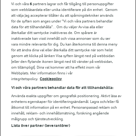
Vi och våra
6
partners lagrar och får tillgång till personuppgifter
För ägare
som webbläsardata eller unika identifierare på din enhet . Genom
att välja Jag accepterar tillåter du att spårningstekniker används
Arlas kundportal
för de syften som anges under ”Vi och våra partners behandlar
Arla.com
data för att tillhandahålla”. . Om du väljer Avvisa alla eller
Falbygdens Ost
återkallar ditt samtycke inaktiveras de. Om spårare är
Arla webbshop
inaktiverade kan visst innehåll och vissa annonser som du ser
vara mindre relevanta för dig. Du kan återkomma till denna meny
Bildbank
för att ändra dina val eller återkalla ditt samtycke när som helst
genom att klicka på länken Visa syften längst ned på webbsidan
[eller den flytande ikonen längst ned till vänster på webbsidan,
om tillämpligt]. Dina val kommer att ha effekt inom vår
Följ oss
Webbplats. Mer information finns i vår
integritetspolicy.
Cookiepolicy
Vi och våra partners behandlar data för att tillhandahålla:
Använda exakta uppgifter om geografisk positionering. Aktivt läsa av
enhetens egenskaper för identifieringsändamål. Lagra och/eller få
åtkomst till information på en enhet. Personanpassad reklam och
innehåll, reklam- och innehållsmätning, forskning angående
målgrupp och tjänsteutveckling.
Lista över partner (leverantörer)
© 2026 Arla Foods
Ändra cookie-inställningar