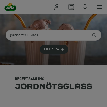
Sök på kategori eller ingrediens
Skriv in sökord för att få förslag
FILTRERA
RECEPTSAMLING
JORDNÖTSGLASS