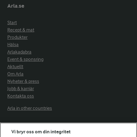
Arla.se
Start
Recept & mat
Produkter
Hälsa
Arlakadabra
Event & sponsring
Aktuellt
Om Arla
Nyheter & press
Jobb & karriär
Kontakta oss
Arla in other countries
Fler Arlasajter
Vi bryr oss om din integritet