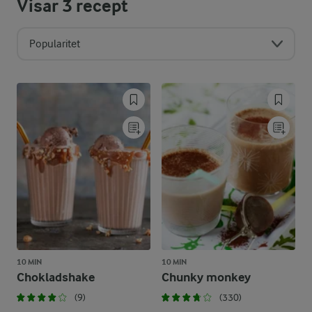
Visar
3
recept
Popularitet
10 MIN
10 MIN
Chokladshake
Chunky monkey
(9)
(330)