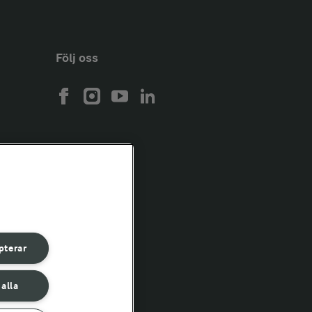
Följ oss
pterar
 alla