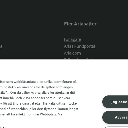
Fler Arlasajter
För ägare
at
Arlas kundportal
Arla.com
Falbygdens Ost
Arla webbshop
nsring
Bildbank
ifter som webbläsardata eller unika identifierare på
pårningstekniker används för de syften som anges
la”. . Om du väljer Avvisa alla eller återkallar ditt
ress
st innehåll och vissa annonser som du ser vara
är
Jag acce
ör att ändra dina val eller återkalla ditt samtycke
s
 ned på webbsidan [eller den flytande ikonen längst
mmer att ha effekt inom vår Webbplats. Mer
Avvisa
r countries
lla: