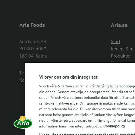
Arla Foods
Arla.se
Arla Foods AB

Start
PO BOX 4083

Recept & m
169 04  Solna
Produkter
Hälsa
Arlakadabra
Telefon:
08−789 50 00
Vi bryr oss om din integritet
Event & spo
Kontakta oss
Aktuellt
Vi och våra
6
partners lagrar och får tillgång till personuppg
din enhet . Genom att välja Jag accepterar tillåter du att s
Om Arla
under ”Vi och våra partners behandlar data för att tillhandahål
Nyheter & p
samtycke inaktiveras de. Om spårare är inaktiverade kan vis
Jobb & karri
mindre relevanta för dig. Du kan återkomma till denna meny f
Kontakta os
när som helst genom att klicka på länken Visa syften längst
ned till vänster på webbsidan, om tillämpligt]. Dina val ko
information finns i vår integritetspolicy.
Cookiepolicy
Arla in othe
Vi och våra partners behandlar data för att tillhandahå