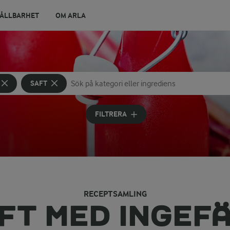
ÅLLBARHET
OM ARLA
SAFT
Sök på kategori eller ingrediens
Skriv in sökord för att få förslag
FILTRERA
RECEPTSAMLING
FT MED INGEF