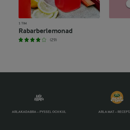
1 TIM
Rabarberlemonad
(29)
ARLAKADABRA – PYSSEL OCH KUL
ARLA MAT – RECEP