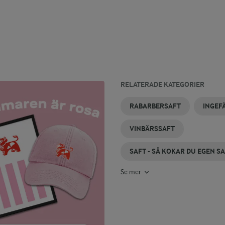
RELATERADE KATEGORIER
INGEFÄRSPÄRON
KÖRSBÄRSSAFT
HALLONSAFT
CITRONSAFT
ÄPPELSAFT
PICKLAD
RABARBERSAFT
INGEF
INGEFÄRA
VINBÄRSSAFT
SAFT - SÅ KOKAR DU EGEN S
Se mer