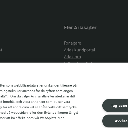
Fler Arlasajter
För ägare
at
Arlas kundportal
Arla.com
Falbygdens Ost
Arla webbshop
nsring
Bildbank
ifter som webbläsardata eller unika identifierare på
pårningstekniker används för de syften som anges
la”. . Om du väljer Avvisa alla eller återkallar ditt
ress
st innehåll och vissa annonser som du ser vara
är
Jag acce
ör att ändra dina val eller återkalla ditt samtycke
s
 ned på webbsidan [eller den flytande ikonen längst
mmer att ha effekt inom vår Webbplats. Mer
Avvisa
r countries