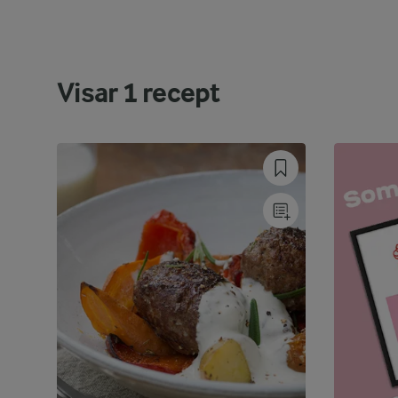
Visar
1
recept