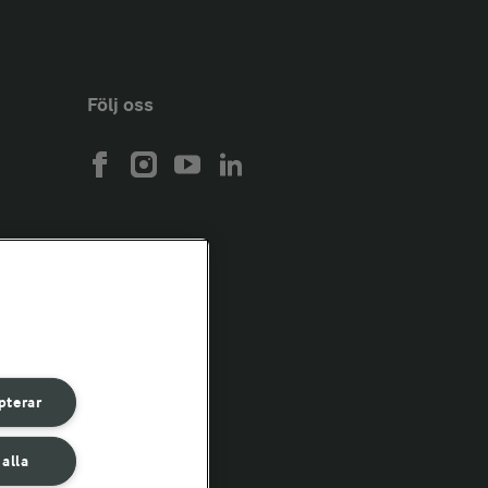
Följ oss
pterar
 alla