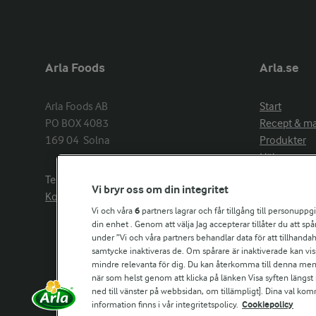
Arla Foods
Arla.se
Arla Foods AB

Start
PO BOX 4083

Recept & m
169 04  Solna
Produkter
Hälsa
Arlakadabra
Telefon:
08−789 50 00
Vi bryr oss om din integritet
Event & spo
Kontakta oss
Aktuellt
Vi och våra
6
partners lagrar och får tillgång till personuppg
din enhet . Genom att välja Jag accepterar tillåter du att s
Om Arla
under ”Vi och våra partners behandlar data för att tillhandahål
Nyheter & p
samtycke inaktiveras de. Om spårare är inaktiverade kan vis
Jobb & karri
mindre relevanta för dig. Du kan återkomma till denna meny f
Kontakta os
när som helst genom att klicka på länken Visa syften längst
ned till vänster på webbsidan, om tillämpligt]. Dina val ko
information finns i vår integritetspolicy.
Cookiepolicy
Arla in othe