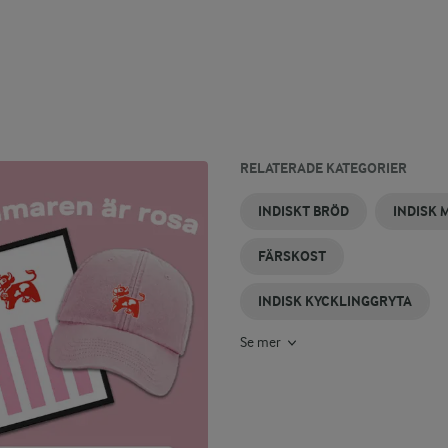
RELATERADE KATEGORIER
CROSTINI
INDISK
INDISKT
PANEER
INDISK
INDISK
INDISKT BRÖD
INDISK 
MED
KYCKLING
RIS
GRYTA
SÅS
FÄRSKOST
FÄRSKOST
INDISK KYCKLINGGRYTA
Se mer