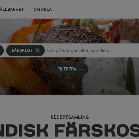
ÅLLBARHET
OM ARLA
FÄRSKOST
Sök på kategori eller ingrediens
Skriv in sökord för att få förslag
FILTRERA
RECEPTSAMLING
NDISK FÄRSKO