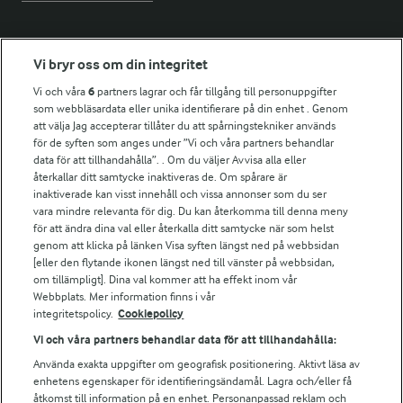
Fler Arlasajter
Vi bryr oss om din integritet
Vi och våra
6
partners lagrar och får tillgång till personuppgifter
För ägare
som webbläsardata eller unika identifierare på din enhet . Genom
att välja Jag accepterar tillåter du att spårningstekniker används
Arlas kundportal
för de syften som anges under ”Vi och våra partners behandlar
Arla.com
data för att tillhandahålla”. . Om du väljer Avvisa alla eller
Falbygdens Ost
återkallar ditt samtycke inaktiveras de. Om spårare är
Arla webbshop
inaktiverade kan visst innehåll och vissa annonser som du ser
vara mindre relevanta för dig. Du kan återkomma till denna meny
Bildbank
för att ändra dina val eller återkalla ditt samtycke när som helst
genom att klicka på länken Visa syften längst ned på webbsidan
[eller den flytande ikonen längst ned till vänster på webbsidan,
om tillämpligt]. Dina val kommer att ha effekt inom vår
Följ oss
Webbplats. Mer information finns i vår
integritetspolicy.
Cookiepolicy
Vi och våra partners behandlar data för att tillhandahålla:
Använda exakta uppgifter om geografisk positionering. Aktivt läsa av
enhetens egenskaper för identifieringsändamål. Lagra och/eller få
åtkomst till information på en enhet. Personanpassad reklam och