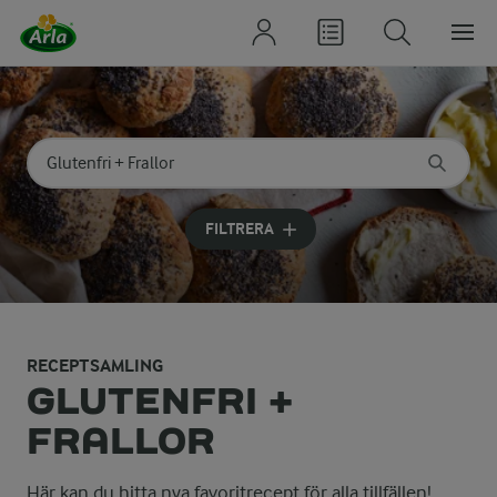
Sök på kategori eller ingrediens
Skriv in sökord för att få förslag
FILTRERA
RECEPTSAMLING
GLUTENFRI +
FRALLOR
Här kan du hitta nya favoritrecept för alla tillfällen!