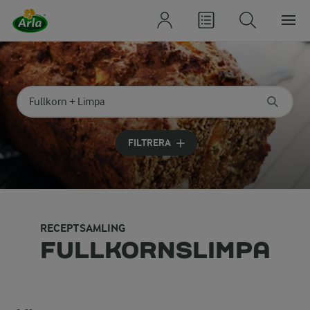
Sök på kategori eller ingrediens
Skriv in sökord för att få förslag
FILTRERA
RECEPTSAMLING
FULLKORNSLIMPA