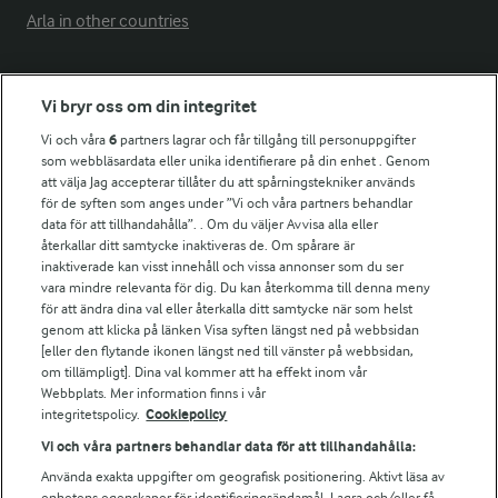
Arla in other countries
Fler Arlasajter
Vi bryr oss om din integritet
Vi och våra
6
partners lagrar och får tillgång till personuppgifter
För ägare
som webbläsardata eller unika identifierare på din enhet . Genom
att välja Jag accepterar tillåter du att spårningstekniker används
Arlas kundportal
för de syften som anges under ”Vi och våra partners behandlar
Arla.com
data för att tillhandahålla”. . Om du väljer Avvisa alla eller
Falbygdens Ost
återkallar ditt samtycke inaktiveras de. Om spårare är
Arla webbshop
inaktiverade kan visst innehåll och vissa annonser som du ser
vara mindre relevanta för dig. Du kan återkomma till denna meny
Bildbank
för att ändra dina val eller återkalla ditt samtycke när som helst
genom att klicka på länken Visa syften längst ned på webbsidan
[eller den flytande ikonen längst ned till vänster på webbsidan,
om tillämpligt]. Dina val kommer att ha effekt inom vår
Följ oss
Webbplats. Mer information finns i vår
integritetspolicy.
Cookiepolicy
Vi och våra partners behandlar data för att tillhandahålla:
Använda exakta uppgifter om geografisk positionering. Aktivt läsa av
enhetens egenskaper för identifieringsändamål. Lagra och/eller få